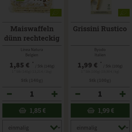
Maiswaffeln
Grissini Rustico
dünn rechteckig
Linea Natura
Byodo
Belgien
Italien
1,85 €
*
1,99 €
*
/ Stk (140g)
/ Stk (100g)
1 * Stk (140g) (13,21 € / 1kg)
1 * Stk (100g) (19,90 € / kg)
Stk (140g)
Stk (100g)
Anzahl
Anzahl
1,85
€
1,99
€