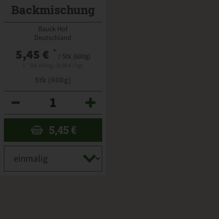
Backmischung
Bauck Hof
Deutschland
5,45 €
*
/ Stk (600g)
1 * Stk (600g) (9,09 € / kg)
Stk (600g)
Anzahl
5,45
€