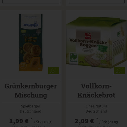
Grünkernburger
Vollkorn-
Mischung
Knäckebrot
Roggen
Spielberger
Linea Natura
Deutschland
Deutschland
1,99 €
*
2,09 €
*
/ Stk (160g)
/ Stk (200g)