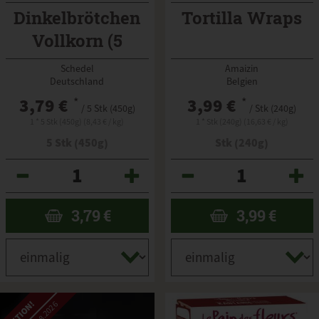
Dinkelbrötchen
Tortilla Wraps
Vollkorn (5
Stück) TK
Schedel
Amaizin
Deutschland
Belgien
3,79 €
*
3,99 €
*
/ 5 Stk (450g)
/ Stk (240g)
1 * 5 Stk (450g) (8,43 € / kg)
1 * Stk (240g) (16,63 € / kg)
5 Stk (450g)
Stk (240g)
Anzahl
Anzahl
3,79
€
3,99
€
AKTION!