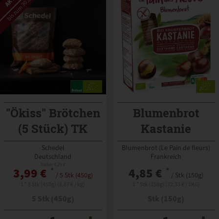
bis zum 30.8.2026
"Ökiss" Brötchen
Blumenbrot
(5 Stück) TK
Kastanie
Schedel
Blumenbrot (Le Pain de fleurs)
Deutschland
Frankreich
bisher 4,29 €
3,99 €
*
4,85 €
*
/ 5 Stk (450g)
/ Stk (150g)
1 * 5 Stk (450g) (8,87 € / kg)
1 * Stk (150g) (32,33 € / 1KG)
5 Stk (450g)
Stk (150g)
Anzahl
Anzahl