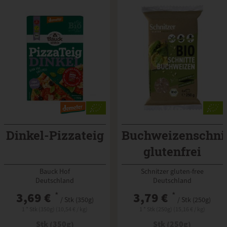
Dinkel-Pizzateig
Buchweizenschni
glutenfrei
Bauck Hof
Schnitzer gluten-free
Deutschland
Deutschland
3,69 €
*
3,79 €
*
/ Stk (350g)
/ Stk (250g)
1 * Stk (350g) (10,54 € / kg)
1 * Stk (250g) (15,16 € / kg)
Stk (350g)
Stk (250g)