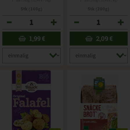
1 * Stk (160g) (12,44 € / 1kg)
1 * Stk (200g) (10,45 € / kg)
Stk (160g)
Stk (200g)
Anzahl
Anzahl
1,99
€
2,09
€