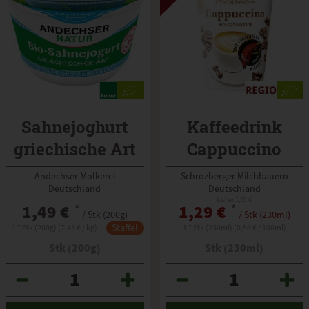
Sahnejoghurt
Kaffeedrink
griechische Art
Cappuccino
200g
Andechser Molkerei
Schrozberger Milchbauern
Deutschland
Deutschland
bisher 1,55 €
1,49 €
*
1,29 €
*
/ Stk (200g)
/ Stk (230ml)
Staffel
1 * Stk (200g) (7,45 € / kg)
1 * Stk (230ml) (0,56 € / 100ml)
Stk (200g)
Stk (230ml)
Anzahl
Anzahl