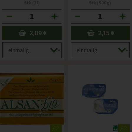
Stk (1l)
Stk (500g)
Anzahl
Anzahl
2,09
€
2,15
€