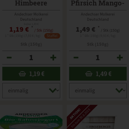
Himbeere
Pfirsich Mango-
Maracuja
Andechser Molkerei
Andechser Molkerei
Deutschland
Deutschland
bisher 1,49 €
1,19 €
*
1,49 €
*
/ Stk (150g)
/ Stk (150g)
Staffel
1 * Stk (150g) (7,93 € / kg)
1 * Stk (150g) (9,93 € / kg)
Stk (150g)
Stk (150g)
Anzahl
Anzahl
1,19
€
1,49
€
AKTION!
bis zum 30.8.2026