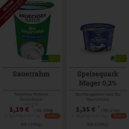
AKTION!
bis zum 30.8.2026
Sauerrahm
Speisequark
Mager 0,2%
Andechser Molkerei
Berchtesgadener Land Bio
Deutschland
Deutschland
bisher 1,29 €
1,19 €
*
1,35 €
*
/ Stk (200g)
/ Stk (250g)
Staffel
Staffel
1 * Stk (200g) (5,95 € / kg)
1 * Stk (250g) (5,40 € / kg)
Stk (200g)
Stk (250g)