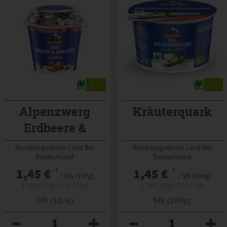
Alpenzwerg
Kräuterquark
Erdbeere &
Knusper
Berchtesgadener Land Bio
Berchtesgadener Land Bio
Deutschland
Deutschland
1,45 €
*
1,45 €
*
/ Stk (137g)
/ Stk (200g)
1 * Stk (137g) (10,36 € / kg)
1 * Stk (200g) (7,25 € / kg)
Stk (137g)
Stk (200g)
Anzahl
Anzahl