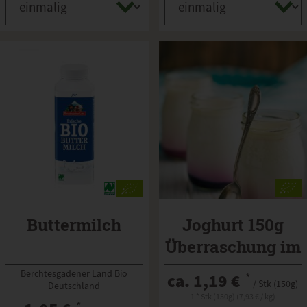
Buttermilch
Joghurt 150g
Überraschung im
Glas
Berchtesgadener Land Bio
ca. 1,19 €
*
/ Stk (150g)
Deutschland
1 * Stk (150g) (7,93 € / kg)
*