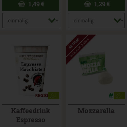
1,49
€
1,29
€
AKTION!
bis zum 30.8.2026
Kaffeedrink
Mozzarella
Espresso