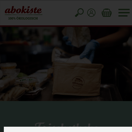
Toggle
cart
Frischetheke