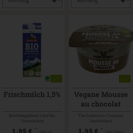
Frischmilch 1,5%
Vegane Mousse
au chocolat
Berchtesgadener Land Bio
The Greenhorn Company
Deutschland
Deutschland
1,95 €
*
1,95 €
*
/ Stk (1l)
/ Stk (100g)