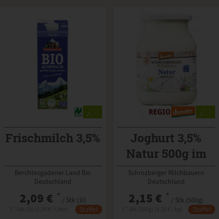
Frischmilch 3,5%
Joghurt 3,5%
Natur 500g im
Glas
Berchtesgadener Land Bio
Schrozberger Milchbauern
Deutschland
Deutschland
2,09 €
*
2,15 €
*
/ Stk (1l)
/ Stk (500g)
Staffel
Staffel
1 * Stk (1l) (2,09 € / Liter)
1 * Stk (500g) (4,30 € / kg)