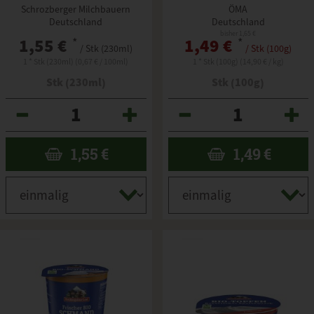
Schrozberger Milchbauern
ÖMA
Deutschland
Deutschland
bisher 1,65 €
1,55 €
*
1,49 €
*
/ Stk (230ml)
/ Stk (100g)
1 * Stk (230ml) (0,67 € / 100ml)
1 * Stk (100g) (14,90 € / kg)
Stk (230ml)
Stk (100g)
Anzahl
Anzahl
1,55
€
1,49
€