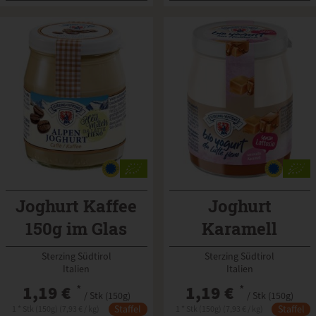
Joghurt Kaffee
Joghurt
150g im Glas
Karamell
laktosefrei 150g
Sterzing Südtirol
Sterzing Südtirol
Italien
im Glas
Italien
1,19 €
*
1,19 €
*
/ Stk (150g)
/ Stk (150g)
Staffel
Staffel
1 * Stk (150g) (7,93 € / kg)
1 * Stk (150g) (7,93 € / kg)