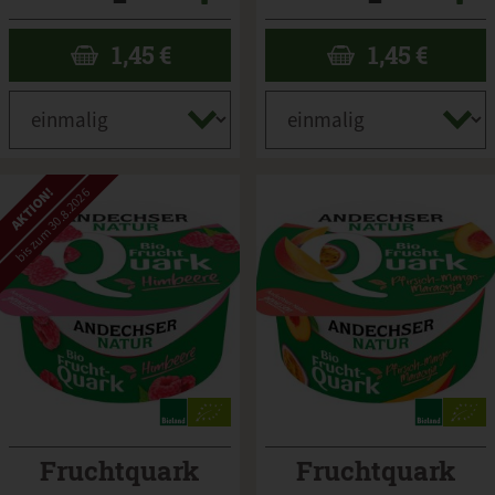
1,45
€
1,45
€
AKTION!
bis zum 30.8.2026
Fruchtquark
Fruchtquark