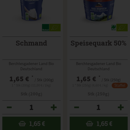
Schmand
Speisequark 50%
Berchtesgadener Land Bio
Berchtesgadener Land Bio
Deutschland
Deutschland
1,65 €
*
1,65 €
*
/ Stk (200g)
/ Stk (250g)
Staffel
1 * Stk (200g) (11,00 € / 1kg)
1 * Stk (250g) (6,60 € / kg)
Stk (200g)
Stk (250g)
Anzahl
Anzahl
1,65
€
1,65
€