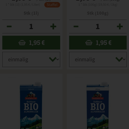
Staffel
1 * Stk (1l) (1,95 € / Liter)
1 * Stk (100g) (19,50 € / 1kg)
Stk (1l)
Stk (100g)
Anzahl
Anzahl
1,95
€
1,95
€