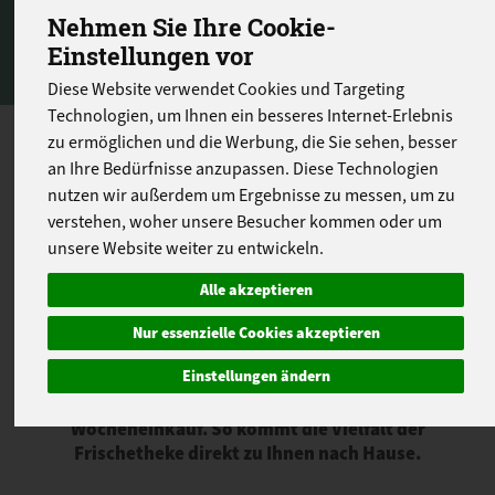
Nehmen Sie Ihre Cookie-
Einstellungen vor
Diese Website verwendet Cookies und Targeting
Technologien, um Ihnen ein besseres Internet-Erlebnis
zu ermöglichen und die Werbung, die Sie sehen, besser
In unserer Frischetheke finden Sie alles für den
an Ihre Bedürfnisse anzupassen. Diese Technologien
täglichen Genuss: Käse, Wurst, Schinken,
nutzen wir außerdem um Ergebnisse zu messen, um zu
Fleisch, Fisch, Milchprodukte, Eier sowie
frische vegetarische und vegane Spezialitäten.
verstehen, woher unsere Besucher kommen oder um
Viele Produkte stammen von ausgewählten
unsere Website weiter zu entwickeln.
Bio-Erzeugern und regionalen Partnern und
Alle akzeptieren
werden sorgfältig für Sie zusammengestellt.
Ob für das Frühstück, die Brotzeit oder das
Nur essenzielle Cookies akzeptieren
Abendessen – entdecken Sie hochwertige Bio-
Einstellungen ändern
Lebensmittel in bester Frische und bestellen
Sie diese bequem zusammen mit Ihrem
Wocheneinkauf. So kommt die Vielfalt der
Frischetheke direkt zu Ihnen nach Hause.