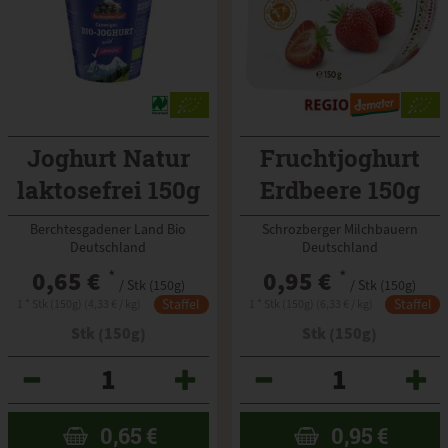
Joghurt Natur
Fruchtjoghurt
laktosefrei 150g
Erdbeere 150g
Berchtesgadener Land Bio
Schrozberger Milchbauern
Deutschland
Deutschland
0,65 €
*
0,95 €
*
/ Stk (150g)
/ Stk (150g)
Staffel
Staffel
1 * Stk (150g) (4,33 € / kg)
1 * Stk (150g) (6,33 € / kg)
Stk (150g)
Stk (150g)
Anzahl
Anzahl
0,65
€
0,95
€