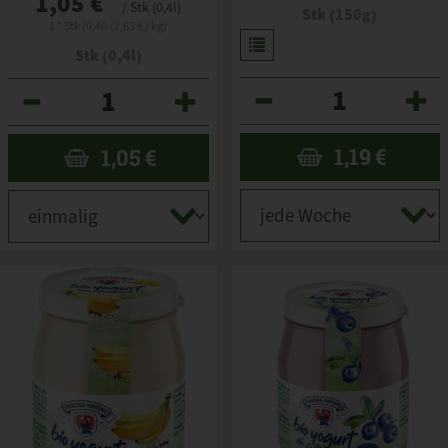
1,05 €
/ Stk (0,4l)
Stk (150g)
1 * Stk (0,4l) (2,63 € / kg)
Stk (0,4l)
Anzahl
Anzahl
1,19
€
1,05
€