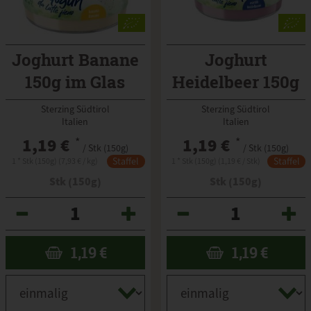
Joghurt Banane
Joghurt
150g im Glas
Heidelbeer 150g
im Glas
Sterzing Südtirol
Sterzing Südtirol
Italien
Italien
1,19 €
*
1,19 €
*
/ Stk (150g)
/ Stk (150g)
Staffel
Staffel
1 * Stk (150g) (7,93 € / kg)
1 * Stk (150g) (1,19 € / Stk)
Stk (150g)
Stk (150g)
Anzahl
Anzahl
1,19
€
1,19
€