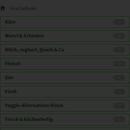
Frischetheke
Käse
61
Wurst & Schinken
40
Milch, Joghurt, Quark & Co
70
Fleisch
20
Eier
4
Fisch
7
Veggie-Alternativen frisch
24
Frisch & küchenfertig
8