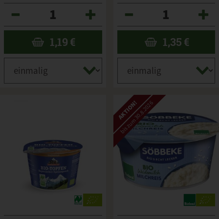
Anzahl
Anzahl
1,19
€
1,35
€
AKTION!
bis zum 30.8.2026