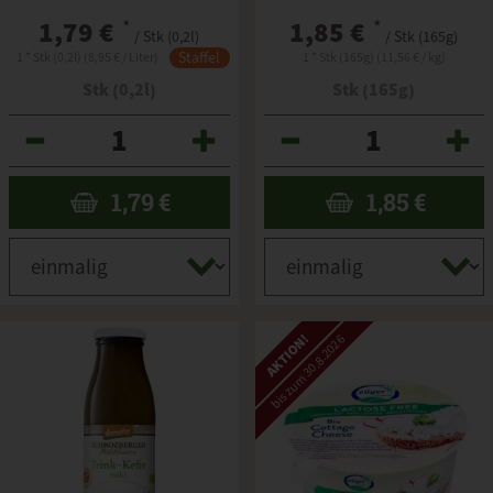
1,79 €
*
1,85 €
*
/ Stk (0,2l)
/ Stk (165g)
Staffel
1 * Stk (0,2l) (8,95 € / Liter)
1 * Stk (165g) (11,56 € / kg)
Stk (0,2l)
Stk (165g)
Anzahl
Anzahl
1,79
€
1,85
€
AKTION!
bis zum 30.8.2026