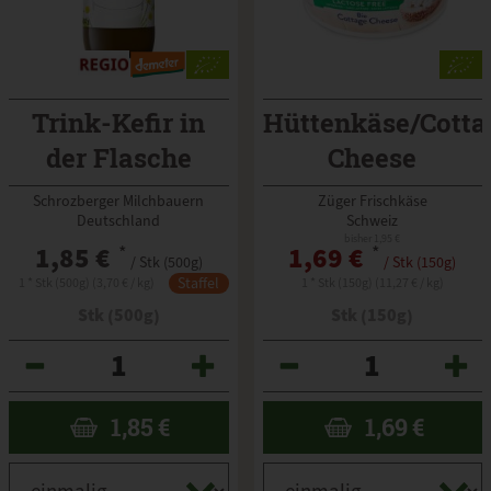
Trink-Kefir in
Hüttenkäse/Cotta
der Flasche
Cheese
Schrozberger Milchbauern
Züger Frischkäse
Deutschland
Schweiz
bisher 1,95 €
1,85 €
*
1,69 €
*
/ Stk (500g)
/ Stk (150g)
Staffel
1 * Stk (500g) (3,70 € / kg)
1 * Stk (150g) (11,27 € / kg)
Stk (500g)
Stk (150g)
Anzahl
Anzahl
1,85
€
1,69
€