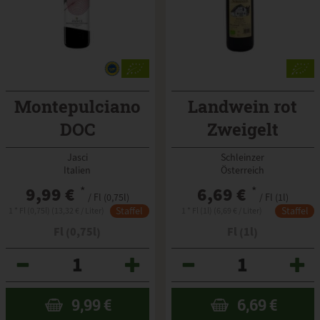
Montepulciano
Landwein rot
DOC
Zweigelt
Schleinzer 1l
Jasci
Schleinzer
Italien
Österreich
9,99 €
*
6,69 €
*
/ Fl (0,75l)
/ Fl (1l)
Staffel
Staffel
1 * Fl (0,75l) (13,32 € / Liter)
1 * Fl (1l) (6,69 € / Liter)
Fl (0,75l)
Fl (1l)
Anzahl
Anzahl
9,99
€
6,69
€