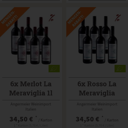
6x Merlot La
6x Rosso La
Meraviglia 1l
Meraviglia
halbtrocken 1L
Angermeier Weinimport
Angermeier Weinimport
Italien
Italien
34,50 €
*
34,50 €
*
/ Karton
/ Karton
1 * Karton (5,76 € / Liter)
1 * Karton (5,76 € / Liter)