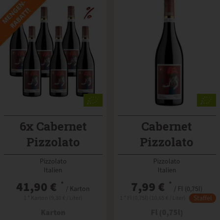
6x Cabernet
Cabernet
Pizzolato
Pizzolato
schwefelfrei
schwefelfrei
Pizzolato
Pizzolato
Italien
Italien
41,90 €
*
7,99 €
*
/ Karton
/ Fl (0,75l)
Staffel
1 * Karton (9,30 € / Liter)
1 * Fl (0,75l) (10,65 € / Liter)
Karton
Fl (0,75l)