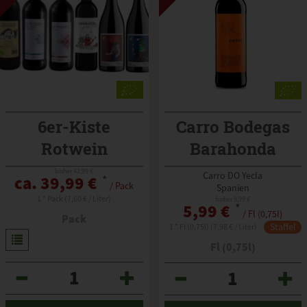
6er-Kiste
Carro Bodegas
Rotwein
Barahonda
bisher 42,99 €
Carro DO Yecla
ca. 39,99 €
*
/ Pack
Spanien
1 * Pack (7,60 € / Liter)
bisher 9,99 €
5,99 €
*
/ Fl (0,75l)
Pack
Staffel
1 * Fl (0,75l) (7,98 € / Liter)
Fl (0,75l)
Anzahl
Anzahl