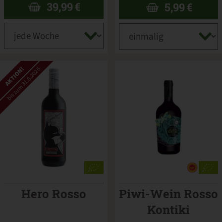
39,99
€
5,99
€
AKTION!
bis zum 31.8.2026
Hero Rosso
Piwi-Wein Rosso
Kontiki