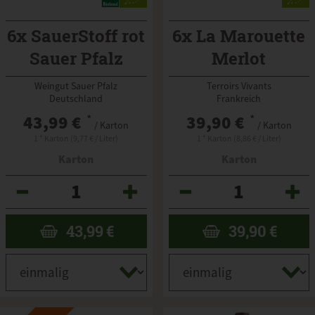
6x SauerStoff rot
6x La Marouette
Sauer Pfalz
Merlot
schwefelfrei
Weingut Sauer Pfalz
Terroirs Vivants
Deutschland
Frankreich
43,99 €
*
39,90 €
*
/ Karton
/ Karton
1 * Karton (9,77 € / Liter)
1 * Karton (8,86 € / Liter)
Karton
Karton
Anzahl
Anzahl
43,99
€
39,90
€