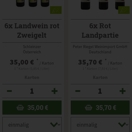
6x Landwein rot
6x Rot
Zweigelt
Landpartie
Schleinzer 1l
Schleinzer
Peter Riegel Weinimport GmbH
Österreich
Deutschland
35,00 €
*
35,70 €
*
/ Karton
/ Karton
1 * Karton (5,85 € / Liter)
1 * Karton (7,93 € / Liter)
Karton
Karton
Anzahl
Anzahl
35,00
€
35,70
€