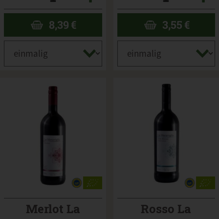
8,39
€
3,55
€
Merlot La
Rosso La