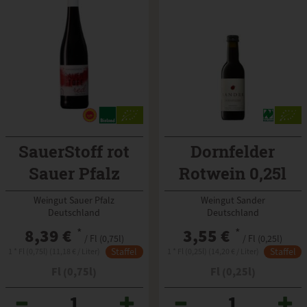
SauerStoff rot
Dornfelder
Sauer Pfalz
Rotwein 0,25l
Sander
Weingut Sauer Pfalz
Weingut Sander
Deutschland
Deutschland
8,39 €
*
3,55 €
*
/ Fl (0,75l)
/ Fl (0,25l)
Staffel
Staffel
1 * Fl (0,75l) (11,18 € / Liter)
1 * Fl (0,25l) (14,20 € / Liter)
Fl (0,75l)
Fl (0,25l)
Anzahl
Anzahl