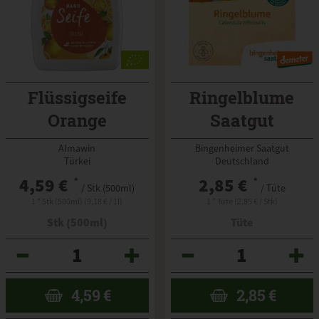
Flüssigseife
Ringelblume
Orange
Saatgut
Almawin
Bingenheimer Saatgut
Türkei
Deutschland
4,59 €
*
2,85 €
*
/ Stk (500ml)
/ Tüte
1 * Stk (500ml) (9,18 € / 1l)
1 * Tüte (2,85 € / Stk)
Stk (500ml)
Tüte
Anzahl
Anzahl
4,59
€
2,85
€