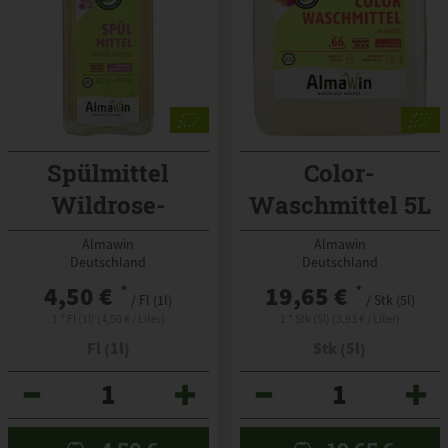
Spülmittel
Color-
Wildrose-
Waschmittel 5L
Melisse
Almawin
Almawin
Almawin
Almawin
Deutschland
Deutschland
4,50 €
*
19,65 €
*
/ Fl (1l)
/ Stk (5l)
1 * Fl (1l) (4,50 € / Liter)
1 * Stk (5l) (3,93 € / Liter)
Fl (1l)
Stk (5l)
Anzahl
Anzahl