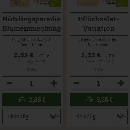
Nützlingsparadies
Pflücksalat-
Blumenmischung
Variation
Saatgut
Bingenheimer Saatgut
Bingenheimer Saatgut
Deutschland
Deutschland
2,85 €
*
3,25 €
*
/ Tüte
/ Tüte
1 * Tüte (2,85 € / Stk)
1 * Tüte (3,25 € / Stk)
Tüte
Tüte
Anzahl
Anzahl
2,85
€
3,25
€