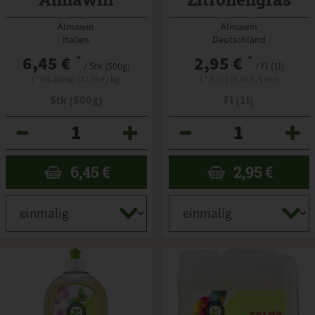
Almawin
Almawin
Almawin
Italien
Deutschland
6,45 €
*
2,95 €
*
/ Stk (500g)
/ Fl (1l)
1 * Stk (500g) (12,90 € / kg)
1 * Fl (1l) (5,90 € / Liter)
Stk (500g)
Fl (1l)
Anzahl
Anzahl
6,45
€
2,95
€