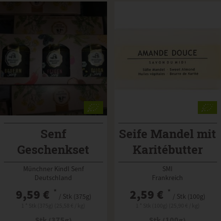
Senf
Seife Mandel mit
Geschenkset
Karitébutter
Münchner Kindl Senf
SMI
Deutschland
Frankreich
9,59 €
*
2,59 €
*
/ Stk (375g)
/ Stk (100g)
1 * Stk (375g) (25,58 € / kg)
1 * Stk (100g) (25,90 € / kg)
Stk (375g)
Stk (100g)