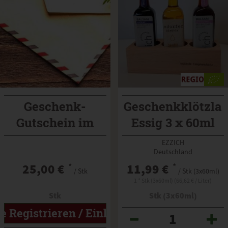
Geschenk-
Geschenkklötzla
Gutschein im
Essig 3 x 60ml
Wert von 25 €
EZZICH Flaschen
EZZICH
Deutschland
25,00 €
*
11,99 €
*
/ Stk
/ Stk (3x60ml)
1 * Stk (3x60ml) (66,62 € / Liter)
Stk
Stk (3x60ml)
te Registrieren / Einloggen
Anzahl