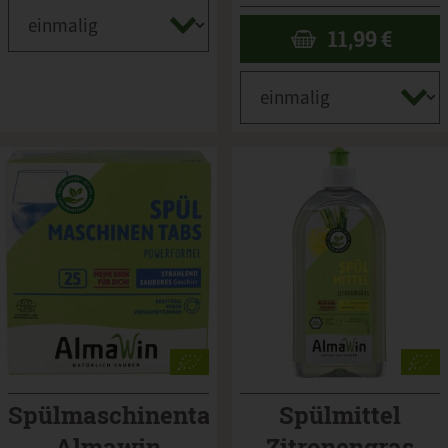
11,99
€
Spülmaschinentabs
Spülmittel
Almawin
Zitronengras