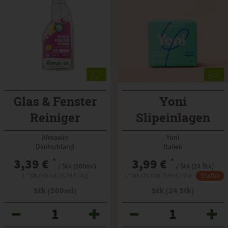
Glas & Fenster
Yoni
Reiniger
Slipeinlagen
Frühjahrsputz
normal
Almawin
Yoni
Deutschland
Italien
3,39 €
*
3,99 €
*
/ Stk (500ml)
/ Stk (24 Stk)
Staffel
1 * Stk (500ml) (6,78 € / kg)
1 * Stk (24 Stk) (3,99 € / Stk)
Stk (500ml)
Stk (24 Stk)
Anzahl
Anzahl