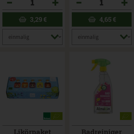
3,29
€
4,65
€
Likörpaket
Badreiniger