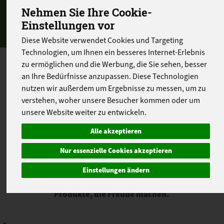
Nehmen Sie Ihre Cookie-
Einstellungen vor
Diese Website verwendet Cookies und Targeting
Technologien, um Ihnen ein besseres Internet-Erlebnis
zu ermöglichen und die Werbung, die Sie sehen, besser
Entdecken Sie in unserer Kategorie Haushalt &
an Ihre Bedürfnisse anzupassen. Diese Technologien
Geschenke praktische Bio-Produkte für den
nutzen wir außerdem um Ergebnisse zu messen, um zu
Alltag und besondere Geschenkideen. Von
nachhaltigen Haushalts- und Hygieneartikeln
verstehen, woher unsere Besucher kommen oder um
über Saatgut und Pflegeprodukte bis hin zu
unsere Website weiter zu entwickeln.
liebevoll zusammengestellten Geschenksets
Alle akzeptieren
und Gutscheinen finden Sie hier ausgewählte
Produkte für Ihr Zuhause und Ihre Liebsten.
Nur essenzielle Cookies akzeptieren
Ob kleine Aufmerksamkeit, Genussgeschenk
Einstellungen ändern
oder nützliche Helfer für den Haushalt – bei
der abokiste finden Sie hochwertige Bio-
Produkte, die Freude machen.