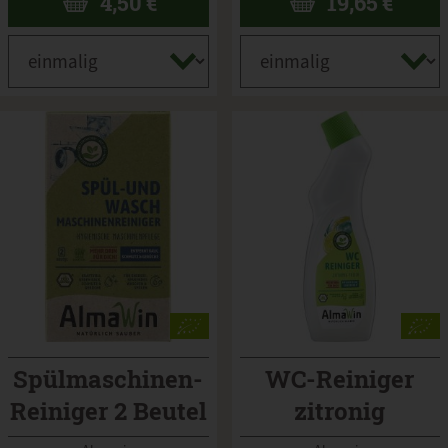
4,50
€
19,65
€
Spülmaschinen-
WC-Reiniger
Reiniger 2 Beutel
zitronig
Almawin