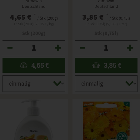
Almawin
Almawin
Deutschland
Deutschland
4,65 €
*
3,85 €
*
/ Stk (200g)
/ Stk (0,75l)
1 * Stk (200g) (23,25 € / kg)
1 * Stk (0,75l) (5,13 € / Liter)
Stk (200g)
Stk (0,75l)
Anzahl
Anzahl
4,65
€
3,85
€