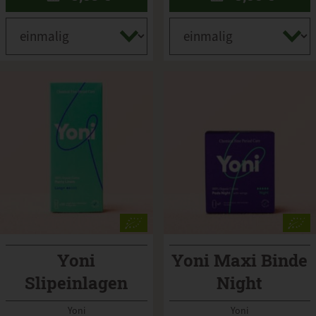
Yoni
Yoni Maxi Binde
Slipeinlagen
Night
extralang
Yoni
Yoni