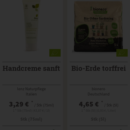
Handcreme sanft
Bio-Erde torffrei
lenz Naturpflege
bionero
Italien
Deutschland
3,29 €
*
4,65 €
*
/ Stk (75ml)
/ Stk (5l)
1 * Stk (75ml) (43,87 € / 1l)
1 * Stk (5l) (0,93 € / Liter)
Stk (75ml)
Stk (5l)
Anzahl
Anzahl