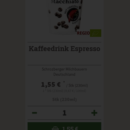
Kaffeedrink Espresso
Schrozberger Milchbauern
Deutschland
1,55 €
*
/ Stk (230ml)
1 * Stk (230ml) (0,67 € / 100ml)
Stk (230ml)
Anzahl
1,55
€