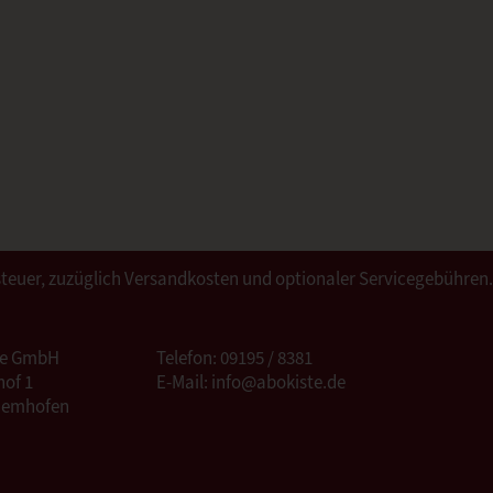
ertsteuer, zuzüglich Versandkosten und optionaler Servicegebühren
te GmbH
Telefon: 09195 / 8381
of 1
E-Mail: info@abokiste.de
Hemhofen