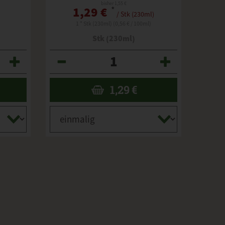
bisher 1,55 €
1,29 €
*
/ Stk (230ml)
1 * Stk (230ml) (0,56 € / 100ml)
Stk (230ml)
Anzahl
1,29
€