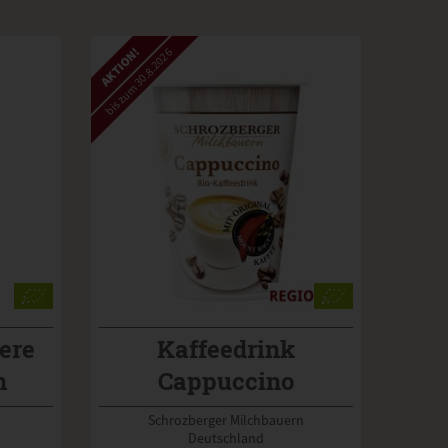
AKTION!
bis zum 30.8.2026
ere
Kaffeedrink
n
Cappuccino
Schrozberger Milchbauern
Deutschland