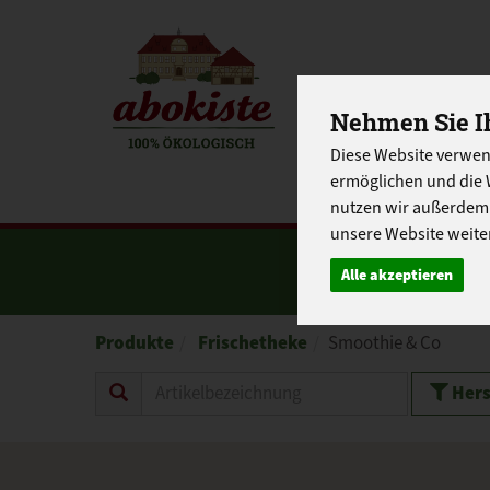
EINKAUFE
Nehmen Sie Ih
Diese Website verwen
EU-SCHUL
ermöglichen und die 
nutzen wir außerdem
unsere Website weiter
Alle akzeptieren
Produkte
Frischetheke
Smoothie & Co
Hers