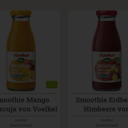
moothie Mango
Smoothie Erdbe
cuja von Voelkel
Himbeere vo
Voelkel
voelkel
voelkel
Deutschland
Deutschland