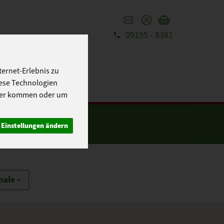
09195 - 8381
REZEPTE
GUT
ernet-Erlebnis zu
iese Technologien
cher kommen oder um
Einstellungen ändern
male