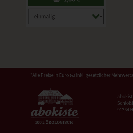
*Alle Preise in Euro (€) inkl. gesetzlicher Mehrw
abokis
Schloßh
91334 