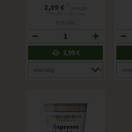
2,99 €
*
/ Fl (0,25l)
1 * Fl (0,25l) (11,96 € / Liter)
Fl (0,25l)
Anzahl
Anzahl
2,99
€