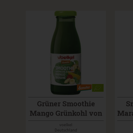
Grüner Smoothie
S
Mango Grünkohl von
Mara
Voelkel
voelkel
Deutschland