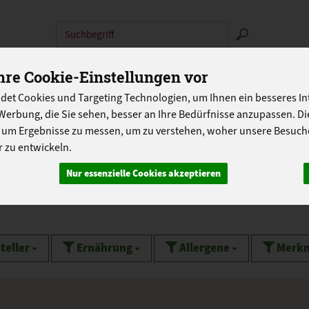
Produkt
N
ABOKISTEN
SO GEHT'S
ÜBER UNS
LAND
re Cookie-Einstellungen vor
det Cookies und Targeting Technologien, um Ihnen ein besseres Int
PROGRAMM
Werbung, die Sie sehen, besser an Ihre Bedürfnisse anzupassen. D
 um Ergebnisse zu messen, um zu verstehen, woher unsere Besu
 zu entwickeln.
Smoothie & Co
Nur essenzielle Cookies akzeptieren
teller
Ernährung
Allergene
Merk