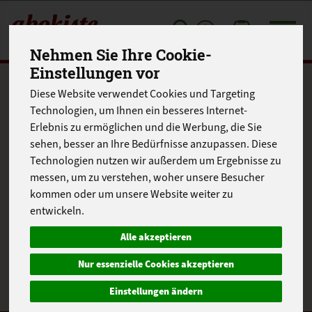
Toggle
Nehmen Sie Ihre Cookie-
cart
Einstellungen vor
Produkte
Frischetheke
Diese Website verwendet Cookies und Targeting
Produkt "Höhlenkäse
Technologien, um Ihnen ein besseres Internet-
Erlebnis zu ermöglichen und die Werbung, die Sie
Jens Langkniv" nicht
sehen, besser an Ihre Bedürfnisse anzupassen. Diese
Technologien nutzen wir außerdem um Ergebnisse zu
verfügbar.
messen, um zu verstehen, woher unsere Besucher
kommen oder um unsere Website weiter zu
entwickeln.
Das von Ihnen gesuchte Produkt ist leider zur Zeit nicht
Alle akzeptieren
verfügbar.
Nur essenzielle Cookies akzeptieren
Einstellungen ändern