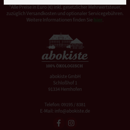
*Alle Preise in Euro (€) inkl. gesetzlicher Mehrwertsteuer,
zuzüglich Versandkosten und optionaler Servicegebühren.
Weitere Informationen finden Sie
hier
.
abokiste GmbH
Schloßhof 1
91334 Hemhofen
Telefon: 09195 / 8381
E-Mail: info@abokiste.de