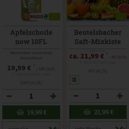
Apfelschorle
Beutelsbacher
now 10FL
Saft-Mixkiste
bisher 25,45 €
Neumarkter Lammsbräu
ca. 21,99 €
*
/ 6Fl (0,7l)
Deutschland
1 * 6Fl (0,7l) (5,23 € / Liter)
19,99 €
*
/ 10Fl (0,5l)
6Fl (0,7l)
1 * 10Fl (0,5l) (4,00 € / Liter)
10Fl (0,5l)
Anzahl
Anzahl
21,99
€
19,99
€