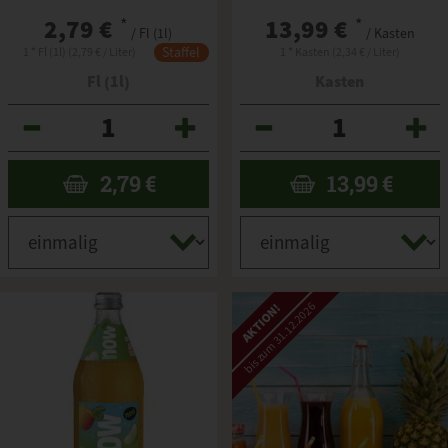
2,79 €
*
13,99 €
*
/ Fl (1l)
/ Kasten
Staffel
1 * Fl (1l) (2,79 € / Liter)
1 * Kasten (2,34 € / Liter)
Fl (1l)
Kasten
Anzahl
Anzahl
2,79
€
13,99
€
bis zum 31.12.2026
AKTION!