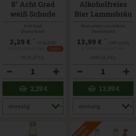
8° Acht Grad
Alkoholfreies
weiß Schorle
Bier Lammsbräu
10FL
Acht Grad
Neumarkter Lammsbräu
Deutschland
Deutschland
2,29 €
*
13,99 €
*
/ Fl (0,275l)
/ 10Fl (0,33l)
Staffel
1 * Fl (0,275l) (8,33 € / Liter)
1 * 10Fl (0,33l) (4,24 € / Liter)
Fl (0,275l)
10Fl (0,33l)
Anzahl
Anzahl
2,29
€
13,99
€