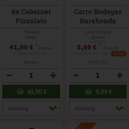
6x Cabernet
Carro Bodegas
Pizzolato
Barahonda
schwefelfrei
Pizzolato
Carro DO Yecla
Italien
Spanien
bisher 9,99 €
41,90 €
*
5,99 €
*
/ Karton
/ Fl (0,75l)
Staffel
1 * Karton (9,30 € / Liter)
1 * Fl (0,75l) (7,98 € / Liter)
Karton
Fl (0,75l)
Anzahl
Anzahl
41,90
€
5,99
€