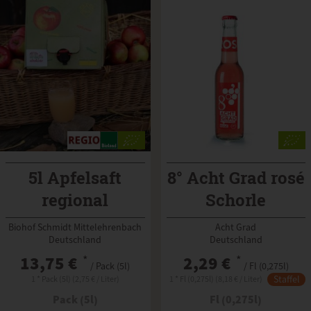
5l Apfelsaft
8° Acht Grad rosé
regional
Schorle
Streuobst
Biohof Schmidt Mittelehrenbach
Acht Grad
Deutschland
Deutschland
13,75 €
*
2,29 €
*
/ Pack (5l)
/ Fl (0,275l)
Staffel
1 * Pack (5l) (2,75 € / Liter)
1 * Fl (0,275l) (8,18 € / Liter)
Pack (5l)
Fl (0,275l)