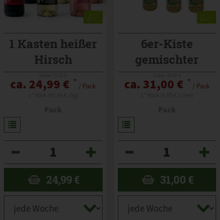
1 Kasten heißer
6er-Kiste
Hirsch
gemischter
Secco
bisher 29,95 €
bisher 35,40 €
ca. 24,99 €
*
ca. 31,00 €
*
/ Pack
/ Pack
alkoholfrei
1 * Pack (41,66 € / kg)
1 * Pack (6,88 € / Liter)
Pack
Pack
Anzahl
Anzahl
24,99
€
31,00
€