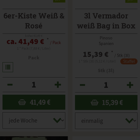
6er-Kiste Weiß &
3l Vermador
Rosé
weiß Bag in Box
bisher 43,49 €
Pinoso
ca. 41,49 €
*
/ Pack
Spanien
1 * Pack (7,88 € / Liter)
15,39 €
*
/ Stk (3l)
Pack
Staffel
1 * Stk (3l) (5,12 € / Liter)
Stk (3l)
Anzahl
Anzahl
41,49
€
15,39
€