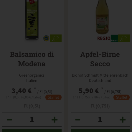
Balsamico di
Apfel-Birne
Modena
Secco
Greenorganics
alkoholfrei
Greenorganics
Biohof Schmidt Mittelehrenbach
Italien
Deutschland
3,40 €
*
5,90 €
*
/ Fl (0,5l)
/ Fl (0,75l)
Staffel
Staffel
1 * Fl (0,5l) (6,80 € / Liter)
1 * Fl (0,75l) (7,86 € / Liter)
Fl (0,5l)
Fl (0,75l)
Anzahl
Anzahl