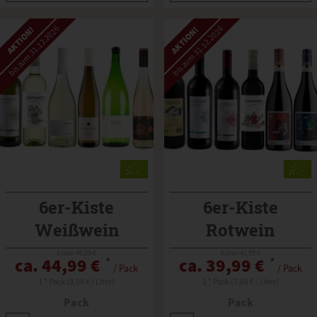
bis zum 31.12.2026
bis zum 31.12.2026
AKTION!
AKTION!
6er-Kiste
6er-Kiste
Weißwein
Rotwein
bisher 46,99 €
bisher 42,99 €
ca. 44,99 €
*
ca. 39,99 €
*
/ Pack
/ Pack
1 * Pack (9,09 € / Liter)
1 * Pack (7,60 € / Liter)
Pack
Pack