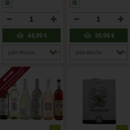
Anzahl
Anzahl
44,99
€
39,99
€
bis zum 31.12.2026
AKTION!