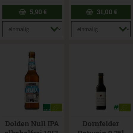
5,90
€
31,00
€
Dolden Null IPA
Dornfelder
alkoholfrei 10FL
Rotwein 0,25l