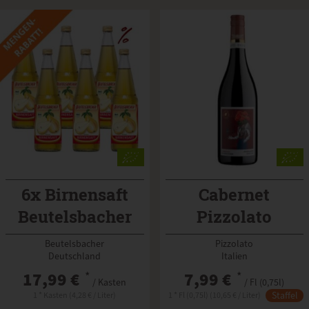
6x Birnensaft
Cabernet
Beutelsbacher
Pizzolato
schwefelfrei
Beutelsbacher
Pizzolato
Deutschland
Italien
17,99 €
*
7,99 €
*
/ Kasten
/ Fl (0,75l)
Staffel
1 * Kasten (4,28 € / Liter)
1 * Fl (0,75l) (10,65 € / Liter)