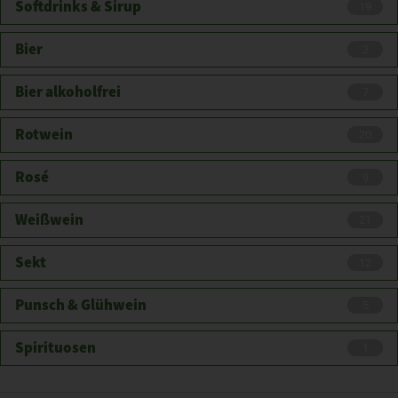
Softdrinks & Sirup
19
Bier
2
Bier alkoholfrei
7
Rotwein
20
Rosé
9
Weißwein
21
Sekt
12
Punsch & Glühwein
5
Spirituosen
1