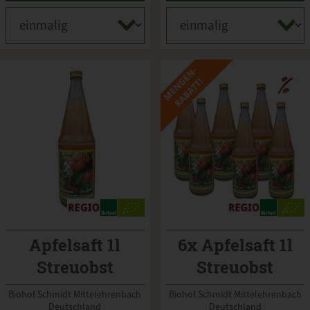
Apfelsaft 1l
6x Apfelsaft 1l
Streuobst
Streuobst
naturtrüb Regio
naturtrüb Regio
Biohof Schmidt Mittelehrenbach
Biohof Schmidt Mittelehrenbach
Deutschland
Deutschland