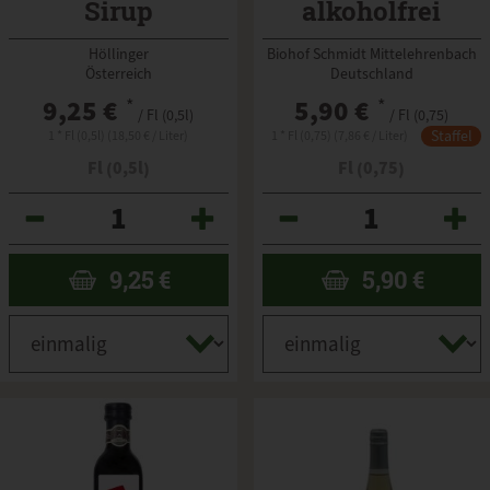
Sirup
alkoholfrei
Höllinger
Biohof Schmidt Mittelehrenbach
Österreich
Deutschland
9,25 €
*
5,90 €
*
/ Fl (0,5l)
/ Fl (0,75)
Staffel
1 * Fl (0,5l) (18,50 € / Liter)
1 * Fl (0,75) (7,86 € / Liter)
Fl (0,5l)
Fl (0,75)
Anzahl
Anzahl
9,25
€
5,90
€