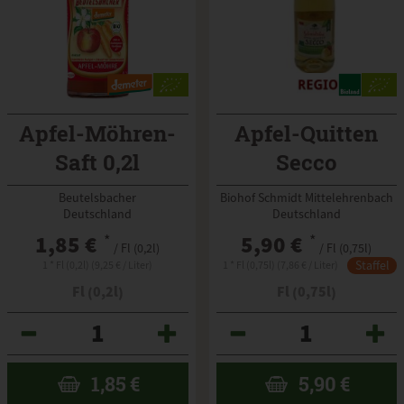
Apfel-Möhren-
Apfel-Quitten
Saft 0,2l
Secco
Beutelsbacher
alkoholfrei
Beutelsbacher
Biohof Schmidt Mittelehrenbach
Deutschland
Deutschland
1,85 €
*
5,90 €
*
/ Fl (0,2l)
/ Fl (0,75l)
Staffel
1 * Fl (0,2l) (9,25 € / Liter)
1 * Fl (0,75l) (7,86 € / Liter)
Fl (0,2l)
Fl (0,75l)
Anzahl
Anzahl
1,85
€
5,90
€