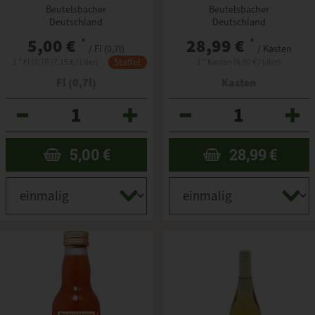
Beutelsbacher
Beutelsbacher
Beutelsbacher
Beutelsbacher
Deutschland
Deutschland
5,00 €
*
28,99 €
*
/ Fl (0,7l)
/ Kasten
Staffel
1 * Fl (0,7l) (7,15 € / Liter)
1 * Kasten (6,90 € / Liter)
Fl (0,7l)
Kasten
Anzahl
Anzahl
5,00
€
28,99
€