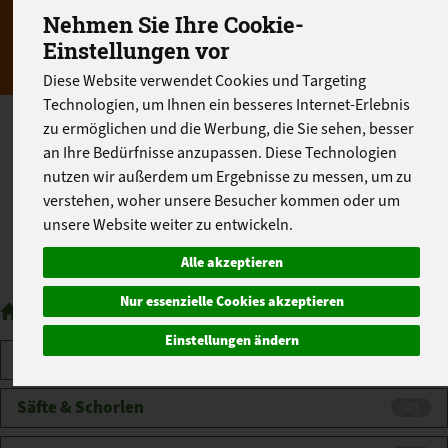
Nehmen Sie Ihre Cookie-
Einstellungen vor
Diese Website verwendet Cookies und Targeting
Technologien, um Ihnen ein besseres Internet-Erlebnis
zu ermöglichen und die Werbung, die Sie sehen, besser
Wie liefern Ihnen Mineralwasser, Limonaden
an Ihre Bedürfnisse anzupassen. Diese Technologien
und Säfte von Beutelsbacher, Biere von
nutzen wir außerdem um Ergebnisse zu messen, um zu
Neumarkter Lammsbräu, erlesene Bio-Weine
und Sekt, Smoothies und Sirup. In unserem
verstehen, woher unsere Besucher kommen oder um
Sortiment finden Sie eine große Auswahl an
unsere Website weiter zu entwickeln.
Getränken für jeden Anlass und Geschmack.
Alle akzeptieren
Nur essenzielle Cookies akzeptieren
Getränke
Einstellungen ändern
Wasser
7
Säfte & Schorlen
40