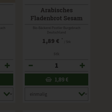
Arabisches
Fladenbrot Sesam
Vollkorn
rach
Bio-Bäckerei Postler Burgebrach
Deutschland
1,89 €
*
/ Stk
Stk
Anzahl
1,89
€