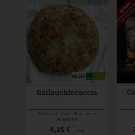
AKTION!
bis zum 30.8
Bärlauchfocaccia
"Ök
Bio-Bäckerei Postler Burgebrach
Deutschland
4,25 €
*
/ Stk