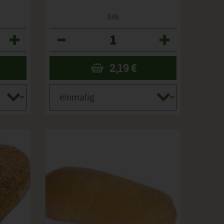
Stk
Anzahl
2,19
€