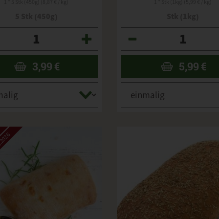
1 * 5 Stk (450g) (8,87 € / kg)
1 * Stk (1kg) (5,99 € / kg)
5 Stk (450g)
Stk (1kg)
Anzahl
3,99
€
5,99
€
.2026