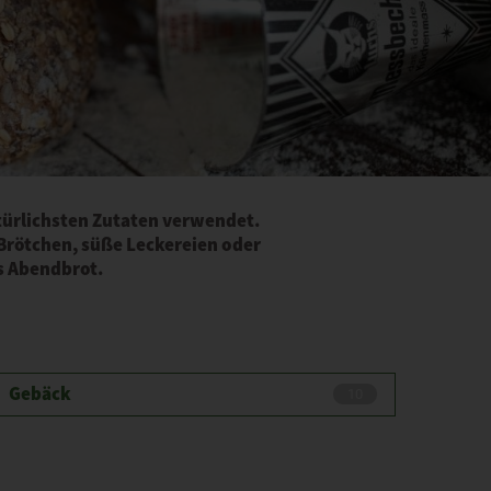
atürlichsten Zutaten verwendet.
r Brötchen, süße Leckereien oder
as Abendbrot.
Gebäck
10