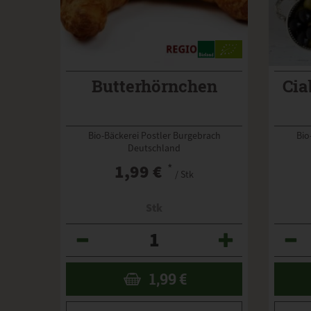
Butterhörnchen
Cia
Bio-Bäckerei Postler Burgebrach
Bio
Deutschland
1,99 €
*
/ Stk
Stk
Anzahl
Anzahl
1,99
€