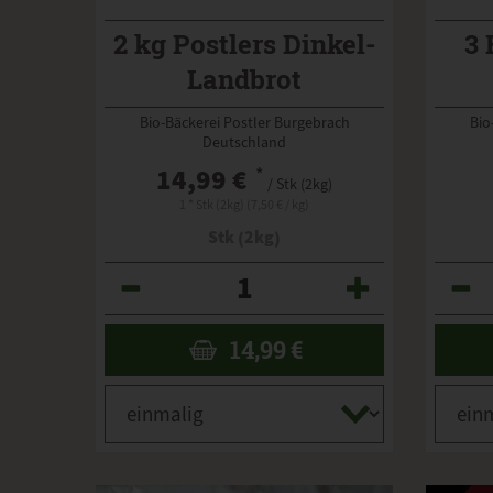
2 kg Postlers Dinkel-
3 
Landbrot
Bio-Bäckerei Postler Burgebrach
Bio
Deutschland
14,99 €
*
/ Stk (2kg)
1 * Stk (2kg) (7,50 € / kg)
Stk (2kg)
Anzahl
Anzahl
14,99
€