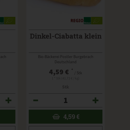
Dinkel-Ciabatta klein
rach
Bio-Bäckerei Postler Burgebrach
Deutschland
4,59 €
*
/ Stk
1 * Stk (41,73 € / kg)
Stk
Anzahl
4,59
€