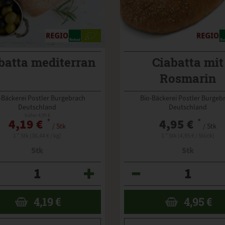
batta mediterran
Ciabatta mit
Rosmarin
-Bäckerei Postler Burgebrach
Bio-Bäckerei Postler Burgeb
Deutschland
Deutschland
bisher 4,99 €
4,19 €
*
4,95 €
*
/ Stk
/ Stk
1 * Stk (36,44 € / kg)
1 * Stk (4,95 € / Stück)
Stk
Stk
Anzahl
4,19
€
4,95
€