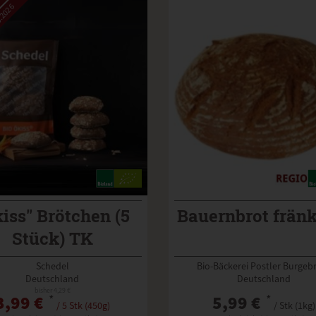
.2026
iss" Brötchen (5
Bauernbrot frän
Stück) TK
Schedel
Bio-Bäckerei Postler Burgeb
Deutschland
Deutschland
bisher 4,29 €
3,99 €
*
5,99 €
*
/ 5 Stk (450g)
/ Stk (1kg)