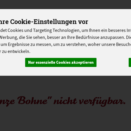
Produkt
re Cookie-Einstellungen vor
det Cookies und Targeting Technologien, um Ihnen ein besseres Int
N
ABOKISTEN
SO GEHT'S
ÜBER UNS
LANDG
Werbung, die Sie sehen, besser an Ihre Bedürfnisse anzupassen. D
PROGRAMM
 um Ergebnisse zu messen, um zu verstehen, woher unsere Besu
 zu entwickeln.
Nur essenzielle Cookies akzeptieren
nze Bohne" nicht verfügbar.