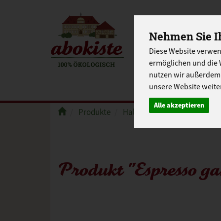
Nehmen Sie Ih
Diese Website verwen
EINKAUFE
ermöglichen und die 
EU-SCHUL
nutzen wir außerdem
unsere Website weiter
Alle akzeptieren
Produkte
Haltbares
Kaffee & Tee
Produkt "Espresso ga