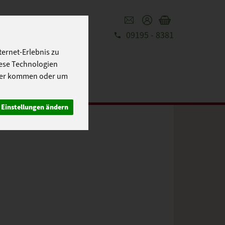
09195 - 8381
ernet-Erlebnis zu
REZEPTE
UT
iese Technologien
cher kommen oder um
Einstellungen ändern