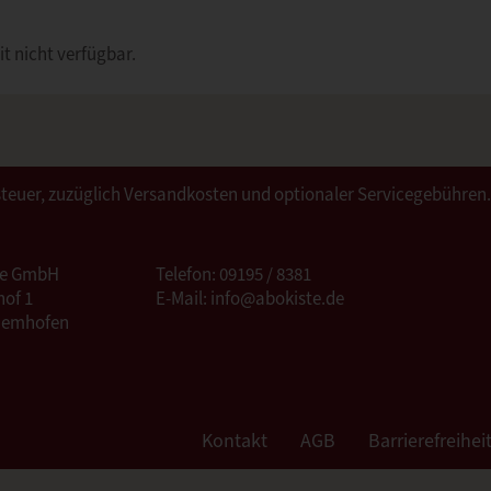
it nicht verfügbar.
ertsteuer, zuzüglich Versandkosten und optionaler Servicegebühren
te GmbH
Telefon: 09195 / 8381
of 1
E-Mail: info@abokiste.de
Hemhofen
Kontakt
AGB
Barrierefreihei