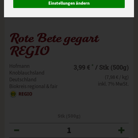
Einstellungen ändern
Rote Bete gegart
REGIO
*
Hofmann
3,99 €
/ Stk (500g)
Knoblauchsland
(7,98 € / kg)
Deutschland
inkl. 7% MwSt.
Biokreis regional & fair
Stk (500g)
Anzahl