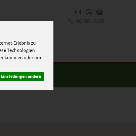
09195 - 8381
REZEPTE
UT
ernet-Erlebnis zu
iese Technologien
cher kommen oder um
Einstellungen ändern