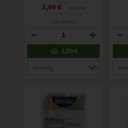
bisher 3,49 €
3,09 €
*
/ Stk (400g)
1 * Stk (400g) (7,73 € / 1kg)
Stk (400g)
Anzahl
Anzahl
3,09
€