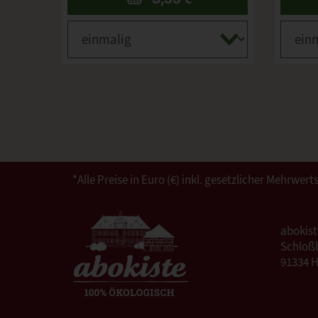
*Alle Preise in Euro (€) inkl. gesetzlicher Mehrw
abokis
Schloßh
91334 