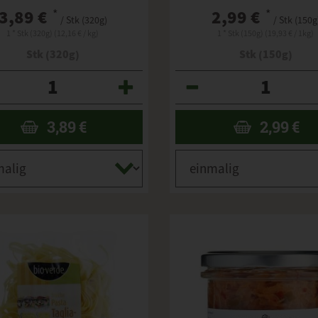
3,89 €
*
2,99 €
*
/ Stk (320g)
/ Stk (150g
1 * Stk (320g) (12,16 € / kg)
1 * Stk (150g) (19,93 € / 1kg)
Stk (320g)
Stk (150g)
Anzahl
3,89
€
2,99
€