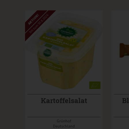
AKTION!
bis zum 30.8.2026
Kartoffelsalat
Bl
Grünhof
Deutschland