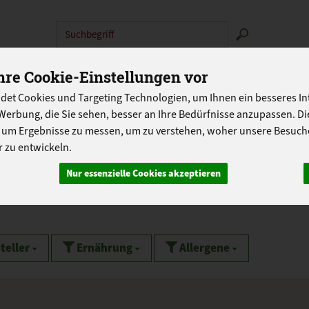
Produkt
N
ABOKISTEN
SO GEHT'S
ÜBER UNS
LANDG
re Cookie-Einstellungen vor
det Cookies und Targeting Technologien, um Ihnen ein besseres Int
PROGRAMM
Werbung, die Sie sehen, besser an Ihre Bedürfnisse anzupassen. D
 um Ergebnisse zu messen, um zu verstehen, woher unsere Besu
 zu entwickeln.
Frisch & küchenfertig
Nur essenzielle Cookies akzeptieren
teller
Ernährung
Allergene