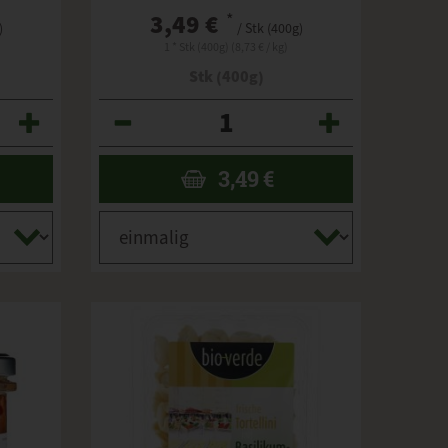
3,49 €
*
)
/ Stk (400g)
1 * Stk (400g) (8,73 € / kg)
Stk (400g)
Anzahl
3,49
€