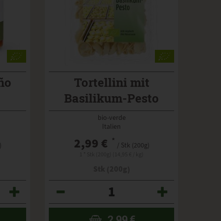
ño
Tortellini mit
Basilikum-Pesto
bio-verde
Italien
2,99 €
*
)
/ Stk (200g)
1 * Stk (200g) (14,95 € / kg)
Stk (200g)
Anzahl
2,99
€