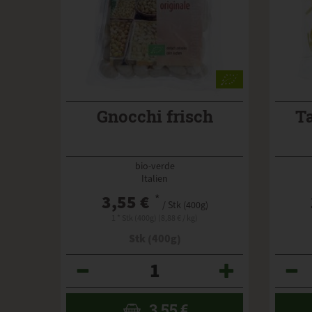
Gnocchi frisch
Ta
bio-verde
Italien
3,55 €
*
/ Stk (400g)
1 * Stk (400g) (8,88 € / kg)
Stk (400g)
Anzahl
Anzahl
3,55
€