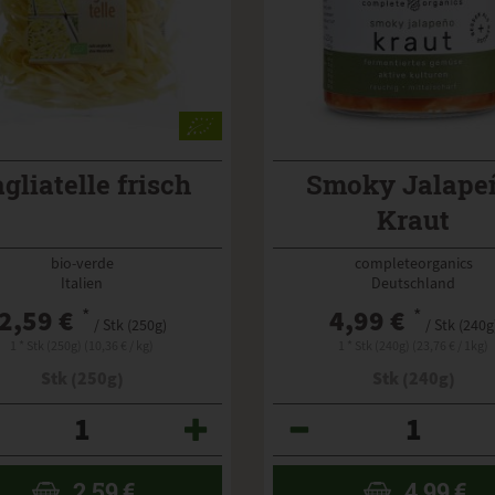
gliatelle frisch
Smoky Jalape
Kraut
bio-verde
completeorganics
Italien
Deutschland
2,59 €
*
4,99 €
*
/ Stk (250g)
/ Stk (240g
1 * Stk (250g) (10,36 € / kg)
1 * Stk (240g) (23,76 € / 1kg)
Stk (250g)
Stk (240g)
Anzahl
2,59
€
4,99
€