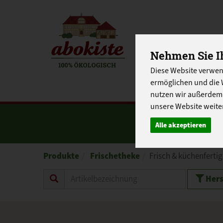
EINKAUFE
Nehmen Sie Ih
Diese Website verwen
EU-SCHUL
ermöglichen und die 
nutzen wir außerdem
unsere Website weiter
Alle akzeptieren
Produkte
Frischetheke
Frisch & küchenfertig
Hers