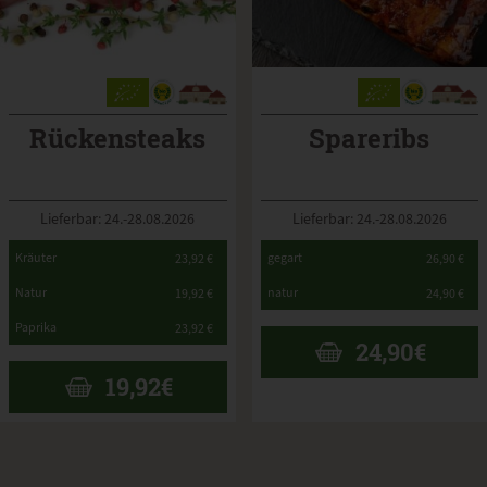
Rückensteaks
Spareribs
Lieferbar: 24.-28.08.2026
Lieferbar: 24.-28.08.2026
*
*
Kräuter
gegart
23,92 €
26,90 €
*
*
Natur
natur
19,92 €
24,90 €
*
Paprika
23,92 €
24,90
€
19,92
€