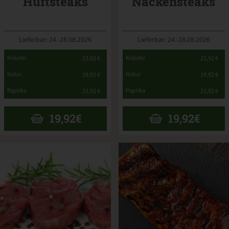
Hüftsteaks
Nackensteaks
Lieferbar: 24.-28.08.2026
Lieferbar: 24.-28.08.2026
*
*
Kräuter
Kräuter
23,92 €
23,92 €
*
*
Natur
Natur
19,92 €
19,92 €
*
*
Paprika
Paprika
23,92 €
23,92 €
19,92
€
19,92
€