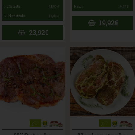
*
*
Hüftsteaks
Natur
23,92 €
19,92 €
*
Rückensteaks
23,92 €
19,92
€
23,92
€