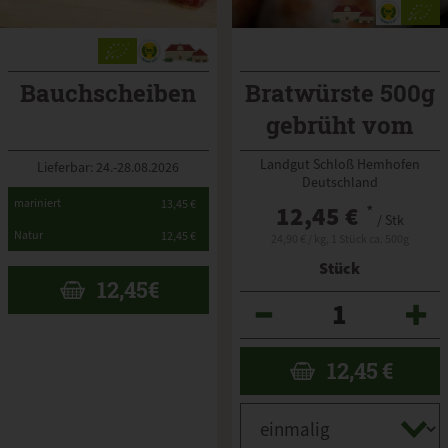
Bauchscheiben
Bratwürste 500g
gebrüht vom
Landgut Schwein
Landgut Schloß Hemhofen
Lieferbar: 24.-28.08.2026
Deutschland
*
mariniert
13,45 €
12,45 €
*
/ Stk
*
Natur
12,45 €
24,90 € / kg, 1 Stück ca. 500g
Stück
12,45
€
Anzahl
12,45
€