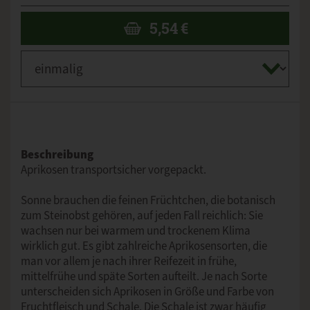
5,54
€
Beschreibung
Aprikosen transportsicher vorgepackt.
Sonne brauchen die feinen Früchtchen, die botanisch
zum Steinobst gehören, auf jeden Fall reichlich: Sie
wachsen nur bei warmem und trockenem Klima
wirklich gut. Es gibt zahlreiche Aprikosensorten, die
man vor allem je nach ihrer Reifezeit in frühe,
mittelfrühe und späte Sorten aufteilt. Je nach Sorte
unterscheiden sich Aprikosen in Größe und Farbe von
Fruchtfleisch und Schale. Die Schale ist zwar häufig