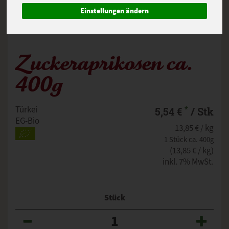
Einstellungen ändern
Zuckeraprikosen ca.
400g
*
Türkei
5,54 €
/ Stk
EG-Bio
13,85 € / kg
1 Stück ca. 400g
(13,85 € / kg)
inkl. 7% MwSt.
Stück
Anzahl