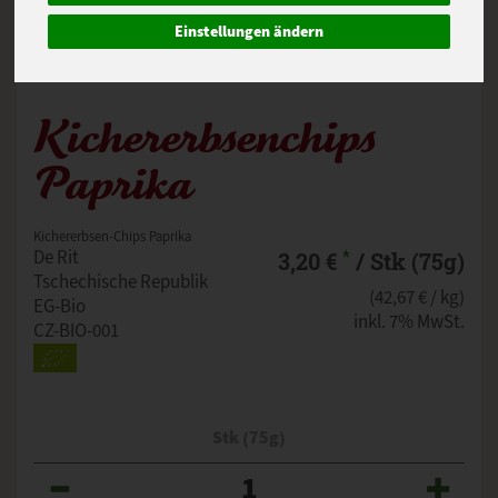
Einstellungen ändern
Kichererbsenchips
Paprika
Kichererbsen-Chips Paprika
*
De Rit
3,20 €
/ Stk (75g)
Tschechische Republik
(42,67 € / kg)
EG-Bio
inkl. 7% MwSt.
CZ-BIO-001
Stk (75g)
Anzahl