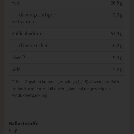
Fett
26,8 g
- davon gesättigte
2,3 g
Fettsäuren
Kohlenhydrate
57,9 g
- davon Zucker
0,2 g
Eiweiß
9,3 g
Salz
2,2 g
** Kcal-Angaben können geringfügig (+/- 5) abweichen. Bitte
prüfen Sie im Einzelfall die Angaben auf der jeweiligen
Produktverpackung.
Ballaststoffe
6,1g