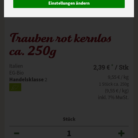
Einstellungen ändern
Trauben rot kernlos
ca. 250g
*
Italien
2,39 €
/ Stk
EG-Bio
9,55 € / kg
Handelsklasse
2
1 Stück ca. 250g
(9,55 € / kg)
inkl. 7% MwSt.
Stück
Anzahl