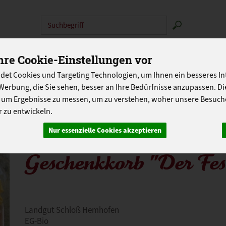
Produkt
N
ABOKISTEN
SO GEHT'S
ÜBER UNS
LANDG
re Cookie-Einstellungen vor
PROGRAMM
det Cookies und Targeting Technologien, um Ihnen ein besseres Int
Werbung, die Sie sehen, besser an Ihre Bedürfnisse anzupassen. D
 um Ergebnisse zu messen, um zu verstehen, woher unsere Besu
 zu entwickeln.
Nur essenzielle Cookies akzeptieren
Geschenkkorb "Der Fest
Landgut Schloß Hemhofen
EG-Bio