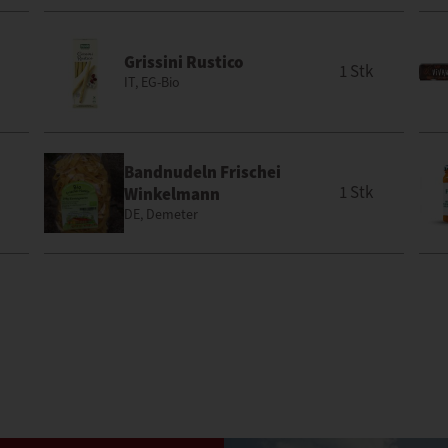
Grissini Rustico
1 Stk
IT, EG-Bio
Bandnudeln Frischei
1 Stk
Winkelmann
DE, Demeter