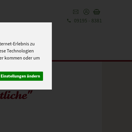
09195 - 8381
REZEPTE
UT
ernet-Erlebnis zu
iese Technologien
cher kommen oder um
Einstellungen ändern
liche"