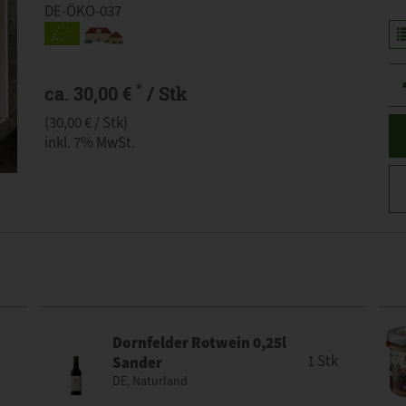
DE-ÖKO-037
An
*
ca. 30,00 €
/ Stk
(30,00 € / Stk)
inkl. 7% MwSt.
Dornfelder Rotwein 0,25l
1 Stk
Sander
DE, Naturland