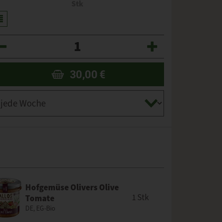
Stk
zahl
30,00
€
Hofgemüse Olivers Olive
1 Stk
Tomate
DE, EG-Bio