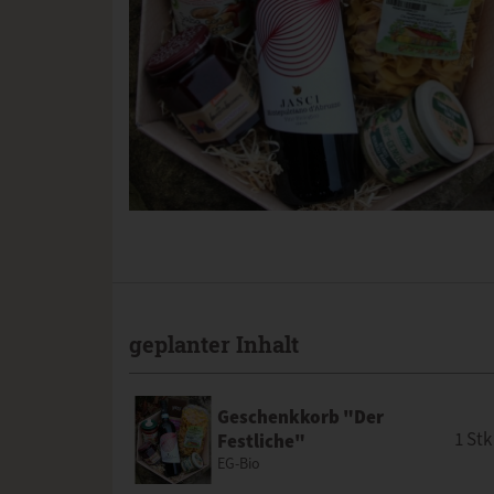
geplanter Inhalt
Geschenkkorb "Der
1 Stk
Festliche"
EG-Bio