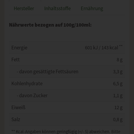
Hersteller
Inhaltsstoffe
Ernährung
Nährwerte bezogen auf 100g/100ml:
**
Energie
601 kJ / 143 kcal
Fett
8 g
- davon gesättigte Fettsäuren
3,3 g
Kohlenhydrate
6,5 g
- davon Zucker
1,1 g
Eiweiß
12 g
Salz
0,8 g
** Kcal-Angaben können geringfügig (+/- 5) abweichen. Bitte