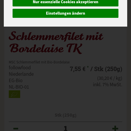
Nur essenzielle Cookies akzeptieren
Einstellungen ändern
Schlemmerfilet mit
Bordelaise TK
MSC Schlemmerfilet mit Bio-Bordelaise
*
followfood
7,55 €
/ Stk (250g)
Niederlande
(30,20 € / kg)
EG-Bio
inkl. 7% MwSt.
NL-BIO-01
Stk (250g)
Anzahl