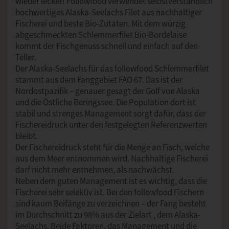
wieder lecker! Followfood verwendet selbstverständlich
hochwertiges Alaska-Seelachs Filet aus nachhaltiger
Fischerei und beste Bio-Zutaten. Mit dem würzig
abgeschmeckten Schlemmerfilet Bio-Bordelaise
kommt der Fischgenuss schnell und einfach auf den
Teller.
Der Alaska-Seelachs für das followfood Schlemmerfilet
stammt aus dem Fanggebiet FAO 67. Das ist der
Nordostpazifik – genauer gesagt der Golf von Alaska
und die Östliche Beringssee. Die Population dort ist
stabil und strenges Management sorgt dafür, dass der
Fischereidruck unter den festgelegten Referenzwerten
bleibt.
Der Fischereidruck steht für die Menge an Fisch, welche
aus dem Meer entnommen wird. Nachhaltige Fischerei
darf nicht mehr entnehmen, als nachwächst.
Neben dem guten Management ist es wichtig, dass die
Fischerei sehr selektiv ist. Bei den followfood Fischern
sind kaum Beifänge zu verzeichnen – der Fang besteht
im Durchschnitt zu 98% aus der Zielart , dem Alaska-
Seelachs. Beide Faktoren, das Management und die