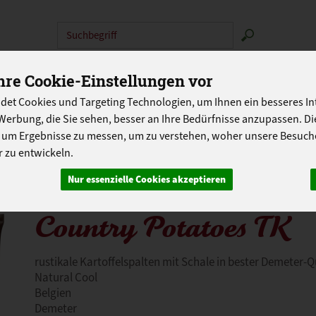
Produkt
N
ABOKISTEN
SO GEHT'S
ÜBER UNS
LANDG
re Cookie-Einstellungen vor
PROGRAMM
det Cookies und Targeting Technologien, um Ihnen ein besseres Int
Werbung, die Sie sehen, besser an Ihre Bedürfnisse anzupassen. D
 um Ergebnisse zu messen, um zu verstehen, woher unsere Besu
 zu entwickeln.
Nur essenzielle Cookies akzeptieren
Country Potatoes TK
rustikale Kartoffelspalten mit Schale in bester Demeter-Q
Natural Cool
Belgien
Demeter