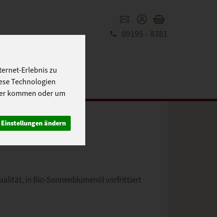
09195 - 8381
REZEPTE
UT
ernet-Erlebnis zu
iese Technologien
cher kommen oder um
Einstellungen ändern
ualität, in Bio-Sonnenblumenöl vorfrittiert