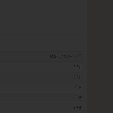
**
530 kJ / 126 kcal
3,5 g
0,4 g
20 g
0,5 g
2,4 g