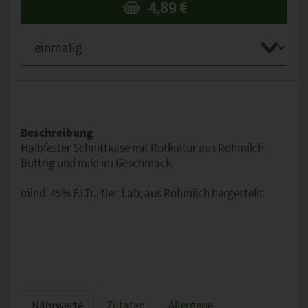
4,89
€
Beschreibung
Halbfester Schnittkäse mit Rotkultur aus Rohmilch.
Buttrig und mild im Geschmack.
mind. 45% F.i.Tr., tier. Lab, aus Rohmilch hergestellt
Nährwerte
Zutaten
Allergene