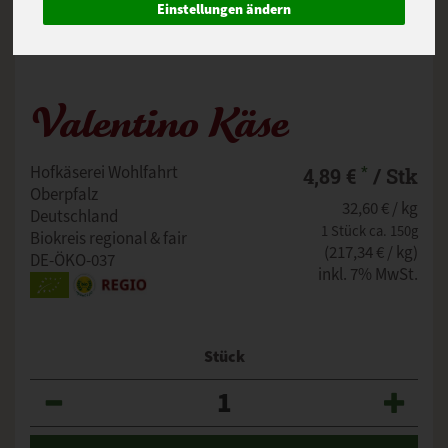
Einstellungen ändern
Valentino Käse
*
Hofkäserei Wohlfahrt
4,89 €
/ Stk
Oberpfalz
32,60 € / kg
Deutschland
1 Stück ca. 150g
Biokreis regional & fair
(217,34 € / kg)
DE-ÖKO-037
inkl. 7% MwSt.
Stück
Anzahl