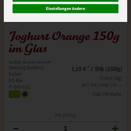
Einstellungen ändern
Joghurt Orange 150g
im Glas
Qualität, die man schmeckt.
*
Sterzing Südtirol
1,19 €
/ Stk (150g)
Italien
(7,93 € / kg)
EG-Bio
ab 5: Stk (150g) 1,15 € (7,67 € / kg)
IT-BIO-013
inkl. 7% MwSt.
Stk (150g)
Anzahl