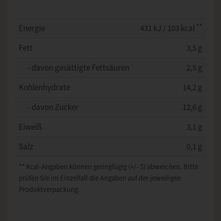
**
Energie
431 kJ / 103 kcal
Fett
3,5 g
- davon gesättigte Fettsäuren
2,5 g
Kohlenhydrate
14,2 g
- davon Zucker
12,6 g
Eiweiß
3,1 g
Salz
0,1 g
** Kcal-Angaben können geringfügig (+/- 5) abweichen. Bitte
prüfen Sie im Einzelfall die Angaben auf der jeweiligen
Produktverpackung.