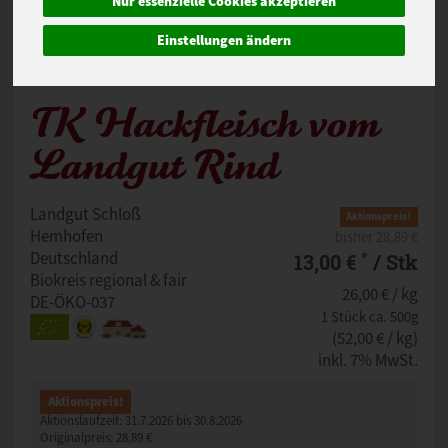
Nur essenzielle Cookies akzeptieren
Einstellungen ändern
TK Hackfleisch vom
Landgut Rind
Landgut Schloß
Aktionspreis!
Hemhofen
bisher 28,89 €
*
Deutschland
13,00 €
/ Stk
Biokreis regional & fair
26,00 € / kg
DE-ÖKO-037
1 Stück ca. 500g
(52,00 € / kg)
inkl. 7% MwSt.
Aktionspreis!
Aktionslaufzeit:
31.7.2026 bis 30.8.2026
Originalpreis:
28,89 €