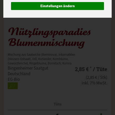
Einstellungen ändern
Nützlingsparadies
Blumenmischung
Mischung aus Saatwicke (Berninova), Inkarnatklee
(Heusers Ostsaat), Dill, Koriander, Kornblume,
Gewürzfenchel, Ringelblume, Borretsch, Kornra
*
Bingenheimer Saatgut
2,85 €
/ Tüte
Deutschland
(2,85 € / Stk)
EG-Bio
inkl. 7% MwSt.
Tüte
Anzahl