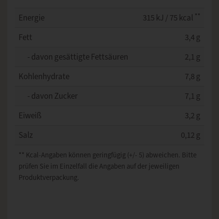
**
Energie
315 kJ / 75 kcal
Fett
3,4 g
- davon gesättigte Fettsäuren
2,1 g
Kohlenhydrate
7,8 g
- davon Zucker
7,1 g
Eiweiß
3,2 g
Salz
0,12 g
** Kcal-Angaben können geringfügig (+/- 5) abweichen. Bitte
prüfen Sie im Einzelfall die Angaben auf der jeweiligen
Produktverpackung.