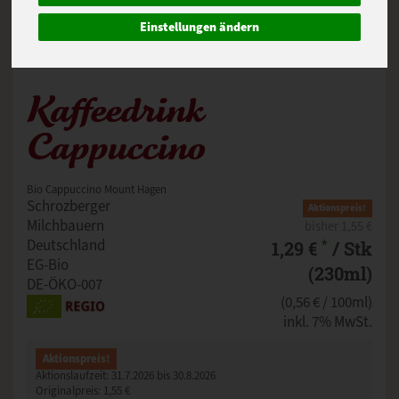
Einstellungen ändern
Kaffeedrink
Cappuccino
Bio Cappuccino Mount Hagen
Schrozberger
Aktionspreis!
Milchbauern
bisher 1,55 €
*
Deutschland
1,29 €
/ Stk
EG-Bio
(230ml)
DE-ÖKO-007
(0,56 € / 100ml)
inkl. 7% MwSt.
Aktionspreis!
Aktionslaufzeit:
31.7.2026 bis 30.8.2026
Originalpreis:
1,55 €