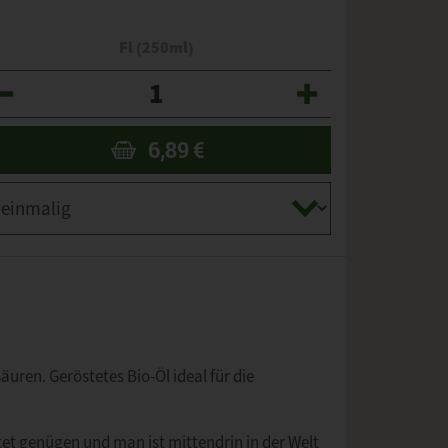
Fl (250ml)
zahl
6,89
€
uren. Geröstetes Bio-Öl ideal für die
tet genügen und man ist mittendrin in der Welt