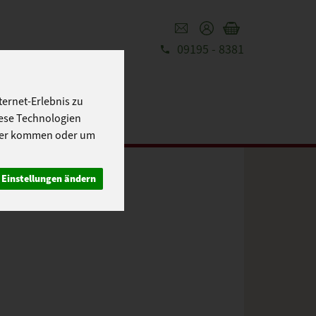
09195 - 8381
REZEPTE
UT
ernet-Erlebnis zu
iese Technologien
cher kommen oder um
Einstellungen ändern