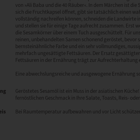
von »Ali Baba und die 40 Räuber«. In dem Märchen ist di
sich die Fruchtkapsel öffnet, gibt sie tatsächlich einen w
vollständig nachreifen können, schneiden die Landwirte 
und stellen sie für einige Tage aufrecht zusammen. Erst 
die Sesamkörner über einem Tuch ausgeschüttelt. Für un
reinen, unbehandelten Samen schonend geröstet, bevor si
bernsteinähnliche Farbe und ein sehr vollmundiges, nuss
mehrfach ungesättigte Fettsäuren. Der Ersatz gesättigte
Fettsäuren in der Ernährung trägt zur Aufrechterhaltung 
Eine abwechslungsreiche und ausgewogene Ernährung sow
ng
Geröstetes Sesamöl ist ein Muss in der asiatischen Küche
fernöstlichen Geschmack in Ihre Salate, Toasts, Reis- ode
eis
Bei Raumtemperatur aufbewahren und vor Licht schütze