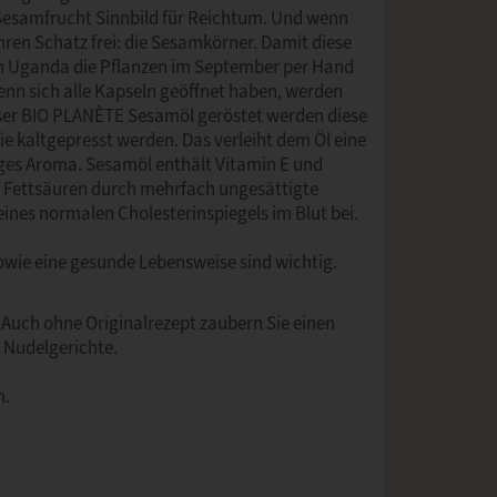
e Sesamfrucht Sinnbild für Reichtum. Und wenn
ahren Schatz frei: die Sesamkörner. Damit diese
in Uganda die Pflanzen im September per Hand
wenn sich alle Kapseln geöffnet haben, werden
ser BIO PLANÈTE Sesamöl geröstet werden diese
e kaltgepresst werden. Das verleiht dem Öl eine
iges Aroma. Sesamöl enthält Vitamin E und
r Fettsäuren durch mehrfach ungesättigte
eines normalen Cholesterinspiegels im Blut bei.
ie eine gesunde Lebensweise sind wichtig.
! Auch ohne Originalrezept zaubern Sie einen
r Nudelgerichte.
n.