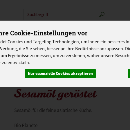
Produkt
N
ABOKISTEN
SO GEHT'S
ÜBER UNS
LANDG
re Cookie-Einstellungen vor
det Cookies und Targeting Technologien, um Ihnen ein besseres Int
PROGRAMM
Werbung, die Sie sehen, besser an Ihre Bedürfnisse anzupassen. D
 um Ergebnisse zu messen, um zu verstehen, woher unsere Besu
 zu entwickeln.
Nur essenzielle Cookies akzeptieren
Sesamöl geröstet
Sesamöl für die feine asiatische Küche.
Bio Planète