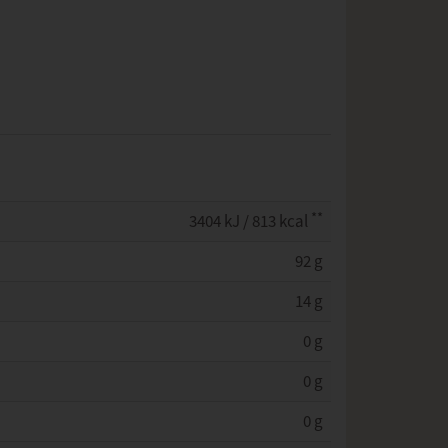
**
3404 kJ / 813 kcal
92 g
14 g
0 g
0 g
0 g