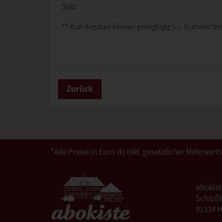
Salz
** Kcal-Angaben können geringfügig (+/- 5) abweichen
Zurück
*Alle Preise in Euro (€) inkl. gesetzlicher Mehrw
abokis
Schloßh
91334 