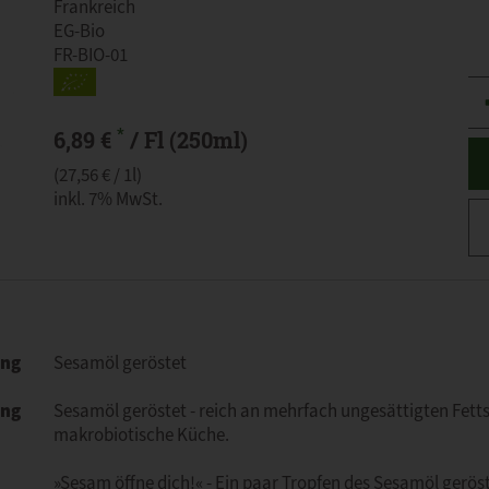
Frankreich
EG-Bio
FR-BIO-01
An
*
6,89 €
/ Fl (250ml)
(27,56 € / 1l)
inkl. 7% MwSt.
ung
Sesamöl geröstet
ung
Sesamöl geröstet - reich an mehrfach ungesättigten Fettsä
makrobiotische Küche.
»Sesam öffne dich!« - Ein paar Tropfen des Sesamöl gerös