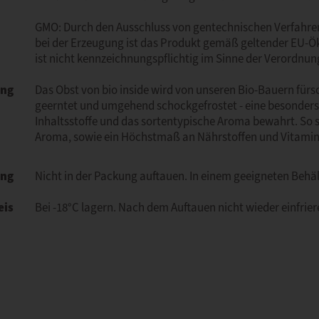
GMO: Durch den Ausschluss von gentechnischen Verfahr
bei der Erzeugung ist das Produkt gemäß geltender EU-Ö
ist nicht kennzeichnungspflichtig im Sinne der Verordnung
ung
Das Obst von bio inside wird von unseren Bio-Bauern fürs
geerntet und umgehend schockgefrostet - eine besonders
Inhaltsstoffe und das sortentypische Aroma bewahrt. So so
Aroma, sowie ein Höchstmaß an Nährstoffen und Vitamin
ng
Nicht in der Packung auftauen. In einem geeigneten Beh
eis
Bei -18°C lagern. Nach dem Auftauen nicht wieder einfrier