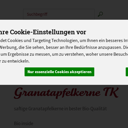
Produkt
N
ABOKISTEN
SO GEHT'S
ÜBER UNS
LANDG
re Cookie-Einstellungen vor
det Cookies und Targeting Technologien, um Ihnen ein besseres Int
PROGRAMM
Werbung, die Sie sehen, besser an Ihre Bedürfnisse anzupassen. D
 um Ergebnisse zu messen, um zu verstehen, woher unsere Besu
 zu entwickeln.
Nur essenzielle Cookies akzeptieren
Granatapfelkerne TK
saftige Granatapfelkerne in bester Bio-Qualität
Bio inside