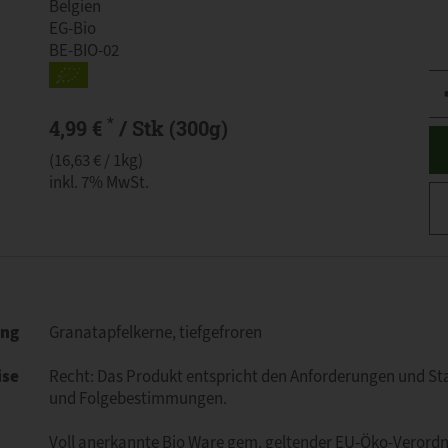
Belgien
EG-Bio
BE-BIO-02
An
*
4,99 €
/ Stk (300g)
(16,63 € / 1kg)
inkl. 7% MwSt.
ung
Granatapfelkerne, tiefgefroren
ise
Recht: Das Produkt entspricht den Anforderungen und S
und Folgebestimmungen.
Voll anerkannte Bio Ware gem. geltender EU-Öko-Verord