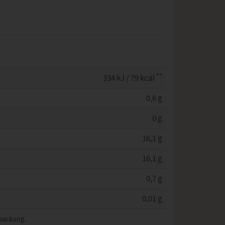
**
334 kJ / 79 kcal
0,6 g
0 g
16,1 g
16,1 g
0,7 g
0,01 g
rpackung.