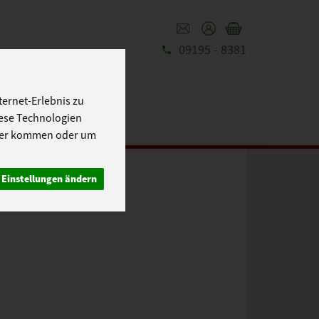
09195 - 8381
REZEPTE
UT
ernet-Erlebnis zu
iese Technologien
cher kommen oder um
Einstellungen ändern