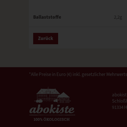
Ballaststoffe
2,2g
Zurück
*Alle Preise in Euro (€) inkl. gesetzlicher Mehrw
abokis
Schloßh
91334 