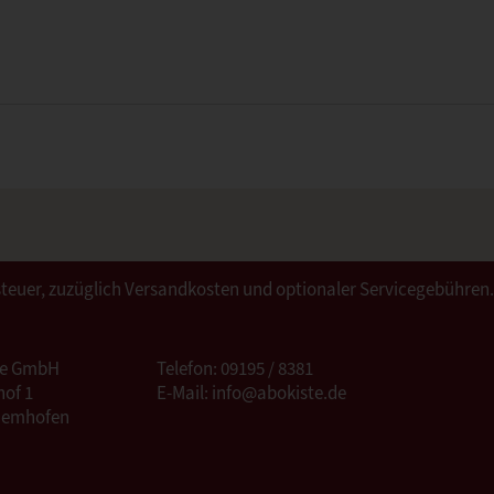
ertsteuer, zuzüglich Versandkosten und optionaler Servicegebühren
te GmbH
Telefon: 09195 / 8381
of 1
E-Mail: info@abokiste.de
Hemhofen