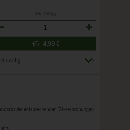
Stk (300g)
zahl
4,99
€
tandards der entsprechenden EU-Verordnungen
nung.