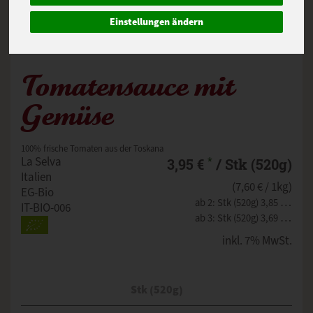
Einstellungen ändern
Tomatensauce mit
Gemüse
100% frische Tomaten aus der Toskana
*
La Selva
3,95 €
/ Stk (520g)
Italien
(7,60 € / 1kg)
EG-Bio
ab 2: Stk (520g) 3,85 € (7,40 € / 1kg)
IT-BIO-006
ab 3: Stk (520g) 3,69 € (7,10 € / 1kg)
inkl. 7% MwSt.
Stk (520g)
Anzahl