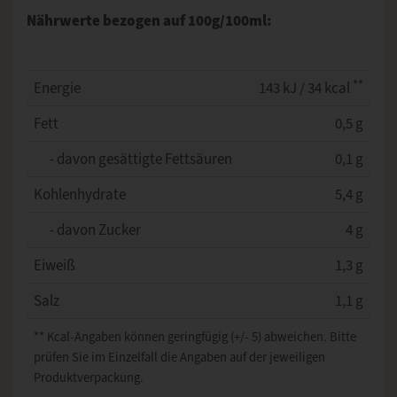
Nährwerte bezogen auf 100g/100ml:
**
Energie
143 kJ / 34 kcal
Fett
0,5 g
- davon gesättigte Fettsäuren
0,1 g
Kohlenhydrate
5,4 g
- davon Zucker
4 g
Eiweiß
1,3 g
Salz
1,1 g
** Kcal-Angaben können geringfügig (+/- 5) abweichen. Bitte
prüfen Sie im Einzelfall die Angaben auf der jeweiligen
Produktverpackung.