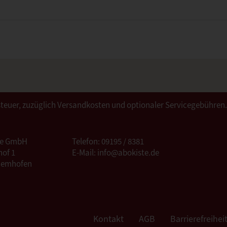
ertsteuer, zuzüglich Versandkosten und optionaler Servicegebühren
te GmbH
Telefon: 09195 / 8381
of 1
E-Mail: info@abokiste.de
Hemhofen
Kontakt
AGB
Barrierefreihei