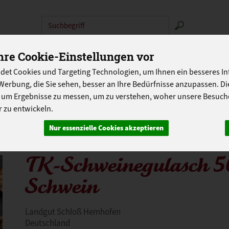
Produkt
N
ABOKISTEN
SO GEHT'S
ÜBER UNS
LANDG
re Cookie-Einstellungen vor
det Cookies und Targeting Technologien, um Ihnen ein besseres Int
PROGRAMM
Werbung, die Sie sehen, besser an Ihre Bedürfnisse anzupassen. D
 um Ergebnisse zu messen, um zu verstehen, woher unsere Besu
 zu entwickeln.
Nur essenzielle Cookies akzeptieren
TK-Schweinegulasch 
Schwein
Landgut Schloß Hemhofen
Deutschland