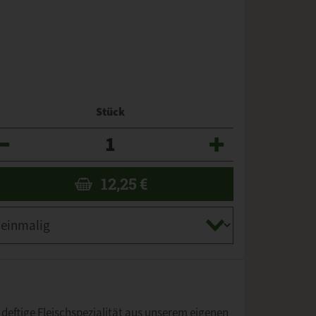
Stück
zahl
12,25
€
e deftige Fleischspezialität aus unserem eigenen