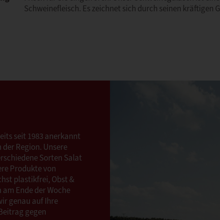
Schweinefleisch. Es zeichnet sich durch seinen kräftigen
its seit 1983 anerkannt
n der Region. Unsere
verschiedene Sorten Salat
ere Produkte von
hst plastikfrei, Obst &
Um am Ende der Woche
wir genau auf Ihre
 Beitrag gegen