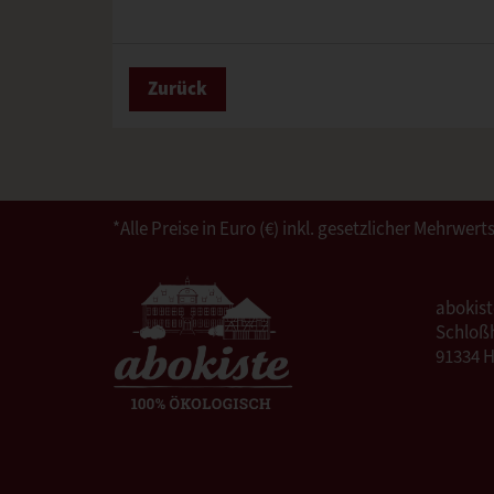
Zurück
*Alle Preise in Euro (€) inkl. gesetzlicher Mehrw
abokis
Schloßh
91334 