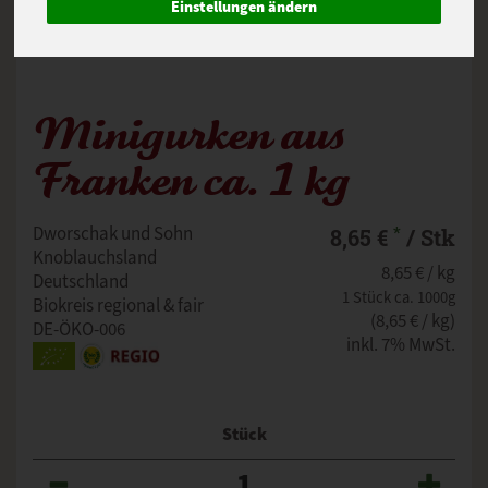
Einstellungen ändern
Minigurken aus
Franken ca. 1 kg
*
Dworschak und Sohn
8,65 €
/ Stk
Knoblauchsland
8,65 € / kg
Deutschland
1 Stück ca. 1000g
Biokreis regional & fair
(8,65 € / kg)
DE-ÖKO-006
inkl. 7% MwSt.
Stück
Anzahl