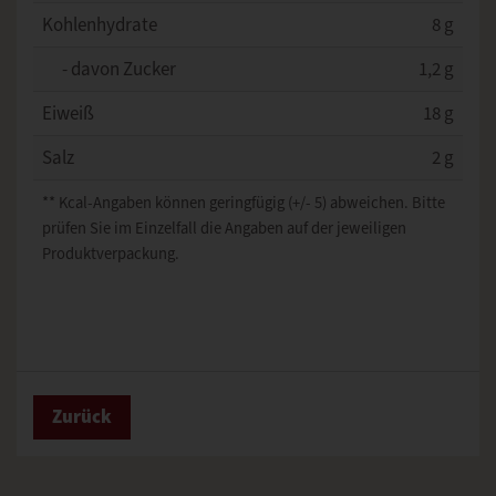
Kohlenhydrate
8 g
- davon Zucker
1,2 g
Eiweiß
18 g
Salz
2 g
** Kcal-Angaben können geringfügig (+/- 5) abweichen. Bitte
prüfen Sie im Einzelfall die Angaben auf der jeweiligen
Produktverpackung.
Zurück