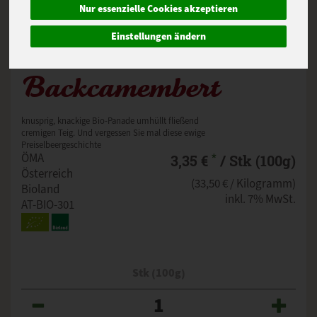
Nur essenzielle Cookies akzeptieren
Einstellungen ändern
Backcamembert
knusprig, knackige Bio-Panade umhüllt fließend
cremigen Teig. Und vergessen Sie mal diese ewige
Preiselbeergeschichte
*
ÖMA
3,35 €
/ Stk (100g)
Österreich
(33,50 € / Kilogramm)
Bioland
inkl. 7% MwSt.
AT-BIO-301
Stk (100g)
Anzahl