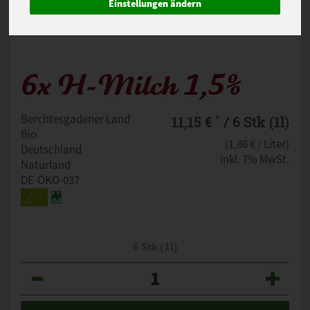
Einstellungen ändern
6x H-Milch 1,5%
*
Berchtesgadener Land
11,15 €
/ 6 Stk (1l)
Bio
(1,86 € / Liter)
Deutschland
inkl. 7% MwSt.
Naturland
DE-ÖKO-037
6 Stk (1l)
Anzahl