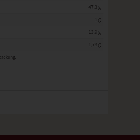
47,3 g
1 g
13,9 g
1,73 g
rpackung.