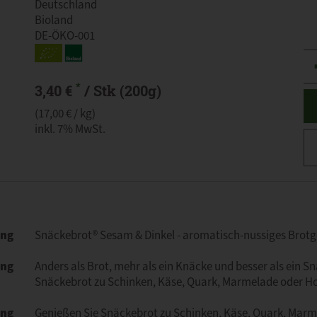
Deutschland
Bioland
DE-ÖKO-001
An
*
3,40 €
/ Stk (200g)
(17,00 € / kg)
inkl. 7% MwSt.
ung
Snäckebrot® Sesam & Dinkel - aromatisch-nussiges Brot
ung
Anders als Brot, mehr als ein Knäcke und besser als ein 
Snäckebrot zu Schinken, Käse, Quark, Marmelade oder Ho
ng
Genießen Sie Snäckebrot zu Schinken, Käse, Quark, Marm