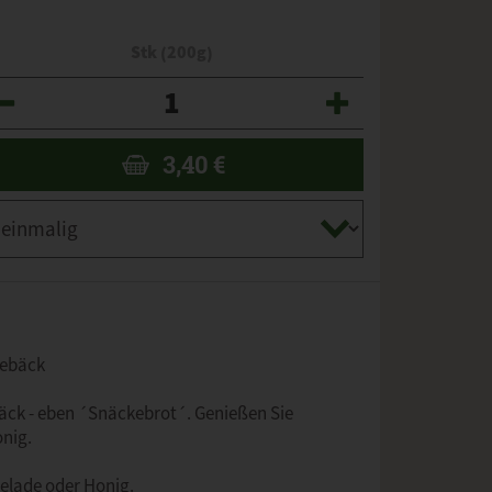
Stk (200g)
zahl
3,40
€
gebäck
Snäck - eben ´Snäckebrot´. Genießen Sie
nig.
elade oder Honig.