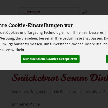
Produkt
re Cookie-Einstellungen vor
N
ABOKISTEN
SO GEHT'S
ÜBER UNS
LANDG
det Cookies und Targeting Technologien, um Ihnen ein besseres Int
PROGRAMM
Werbung, die Sie sehen, besser an Ihre Bedürfnisse anzupassen. D
 um Ergebnisse zu messen, um zu verstehen, woher unsere Besu
 zu entwickeln.
Nur essenzielle Cookies akzeptieren
Snäckebrot Sesam Din
Anders als Brot, mehr als ein Knäcke und besser als ein S
Bohlsener Mühle