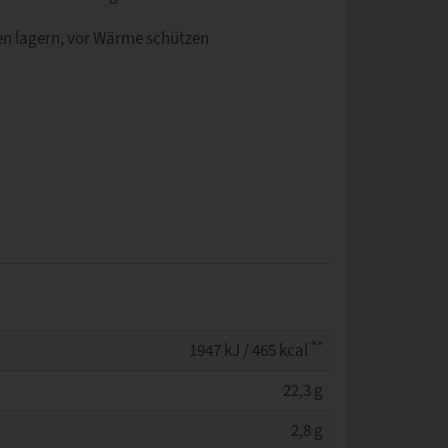
ken lagern, vor Wärme schützen
**
1947 kJ / 465 kcal
22,3 g
2,8 g