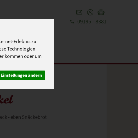
09195 - 8381
REZEPTE
UT
ernet-Erlebnis zu
iese Technologien
cher kommen oder um
Einstellungen ändern
kel
nack - eben Snäckebrot