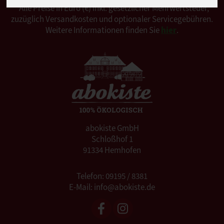
*Alle Preise in Euro (€) inkl. gesetzlicher Mehrwertsteuer,
zuzüglich Versandkosten und optionaler Servicegebühren.
Weitere Informationen finden Sie
hier
.
abokiste GmbH
Schloßhof 1
91334 Hemhofen
Telefon: 09195 / 8381
E-Mail: info@abokiste.de