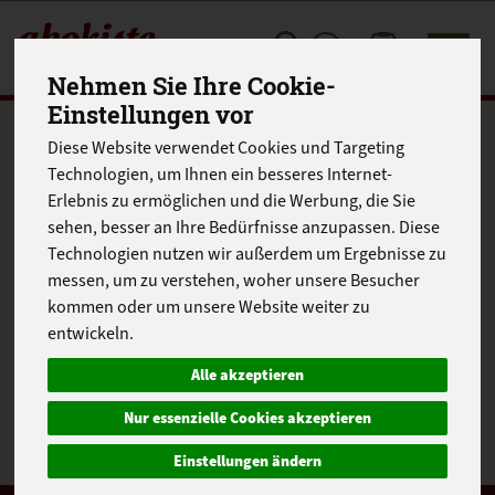
Toggle
Nehmen Sie Ihre Cookie-
cart
Einstellungen vor
Produkte
Gemüse & Salate
Diese Website verwendet Cookies und Targeting
Produkt "Paprika rot"
Technologien, um Ihnen ein besseres Internet-
Erlebnis zu ermöglichen und die Werbung, die Sie
nicht verfügbar.
sehen, besser an Ihre Bedürfnisse anzupassen. Diese
Technologien nutzen wir außerdem um Ergebnisse zu
messen, um zu verstehen, woher unsere Besucher
kommen oder um unsere Website weiter zu
entwickeln.
Das von Ihnen gesuchte Produkt ist leider zur Zeit nicht
verfügbar.
Alle akzeptieren
Nur essenzielle Cookies akzeptieren
Einstellungen ändern