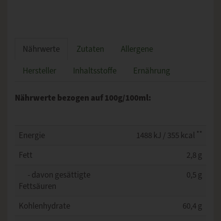
Nährwerte
Zutaten
Allergene
Hersteller
Inhaltsstoffe
Ernährung
Nährwerte bezogen auf 100g/100ml:
**
Energie
1488 kJ / 355 kcal
Fett
2,8 g
- davon gesättigte
0,5 g
Fettsäuren
Kohlenhydrate
60,4 g