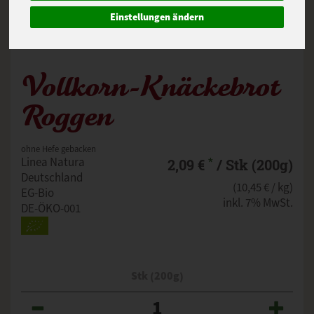
Einstellungen ändern
Vollkorn-Knäckebrot
Roggen
ohne Hefe gebacken
*
Linea Natura
2,09 €
/ Stk (200g)
Deutschland
(10,45 € / kg)
EG-Bio
inkl. 7% MwSt.
DE-ÖKO-001
Stk (200g)
Anzahl