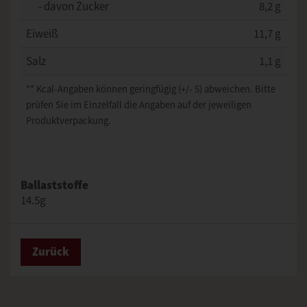
- davon Zucker
8,2 g
Eiweiß
11,7 g
Salz
1,1 g
** Kcal-Angaben können geringfügig (+/- 5) abweichen. Bitte
prüfen Sie im Einzelfall die Angaben auf der jeweiligen
Produktverpackung.
Ballaststoffe
14.5g
Zurück