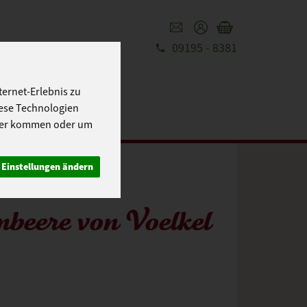
09195 - 8381
REZEPTE
UT
ernet-Erlebnis zu
iese Technologien
cher kommen oder um
Einstellungen ändern
beere von Voelkel