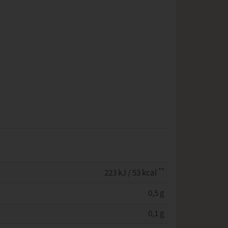
**
223 kJ / 53 kcal
0,5 g
0,1 g