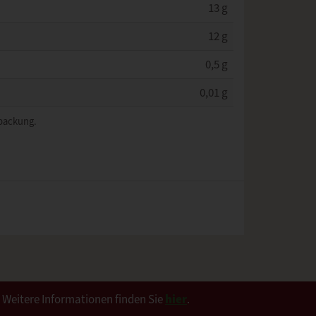
13 g
12 g
0,5 g
0,01 g
rpackung.
. Weitere Informationen finden Sie
hier
.