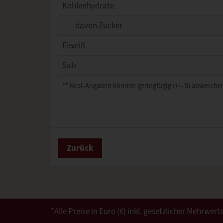
Kohlenhydrate
- davon Zucker
Eiweiß
Salz
** Kcal-Angaben können geringfügig (+/- 5) abweichen
Zurück
*Alle Preise in Euro (€) inkl. gesetzlicher Mehrw