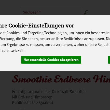
Produkt
re Cookie-Einstellungen vor
N
ABOKISTEN
SO GEHT'S
ÜBER UNS
LANDG
det Cookies und Targeting Technologien, um Ihnen ein besseres Int
PROGRAMM
Werbung, die Sie sehen, besser an Ihre Bedürfnisse anzupassen. D
 um Ergebnisse zu messen, um zu verstehen, woher unsere Besu
 zu entwickeln.
Nur essenzielle Cookies akzeptieren
Smoothie Erdbeere Him
Fruchtig-aromatischer Direktsaft-Smoothie
Mit Erd- und Himbeeren
Kühlfrische Bio-Qualität