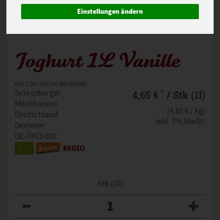
Einstellungen ändern
Joghurt 1L Vanille
mit 3,5% Fett im Milchanteil
*
Schrozberger
4,65 €
/ Stk (1l)
Milchbauern
(4,65 € / kg)
Deutschland
inkl. 7% MwSt.
Demeter
DE-ÖKO-007
Stk (1l)
Anzahl