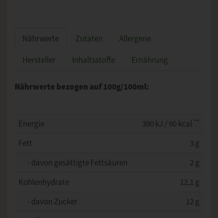
Nährwerte
Zutaten
Allergene
Hersteller
Inhaltsstoffe
Ernährung
Nährwerte bezogen auf 100g/100ml:
**
Energie
380 kJ / 90 kcal
Fett
3 g
- davon gesättigte Fettsäuren
2 g
Kohlenhydrate
12,1 g
- davon Zucker
12 g