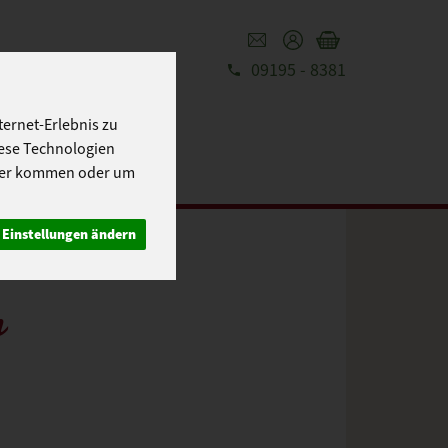
09195 - 8381
REZEPTE
UT
ernet-Erlebnis zu
iese Technologien
cher kommen oder um
Einstellungen ändern
n