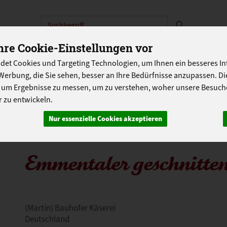
Produkt
re Cookie-Einstellungen vor
N
ABOKISTEN
SO GEHT'S
ÜBER UNS
LANDG
det Cookies und Targeting Technologien, um Ihnen ein besseres Int
PROGRAMM
Werbung, die Sie sehen, besser an Ihre Bedürfnisse anzupassen. D
 um Ergebnisse zu messen, um zu verstehen, woher unsere Besu
 zu entwickeln.
Nur essenzielle Cookies akzeptieren
Emmentaler geschnitte
(Martin) Bauhofer Käserei
Deutschland