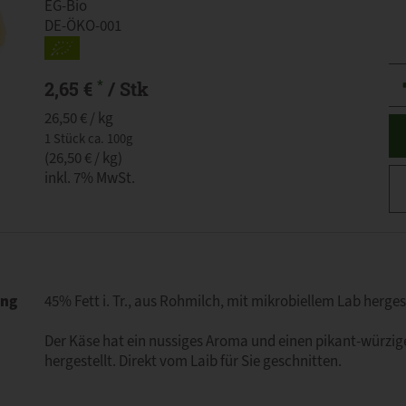
EG-Bio
DE-ÖKO-001
An
*
2,65 €
/ Stk
26,50 € / kg
1 Stück ca. 100g
(26,50 € / kg)
inkl. 7% MwSt.
ung
45% Fett i. Tr., aus Rohmilch, mit mikrobiellem Lab herges
Der Käse hat ein nussiges Aroma und einen pikant-würzi
hergestellt. Direkt vom Laib für Sie geschnitten.