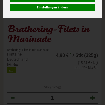
Einstellungen ändern
Brathering-Filets in
Marinade
Bratherings-Filets in Bio-Marinade
*
Fontaine
4,90 €
/ Stk (325g)
Deutschland
(15,31 € / kg)
EG-Bio
inkl. 7% MwSt.
Stk (325g)
Anzahl