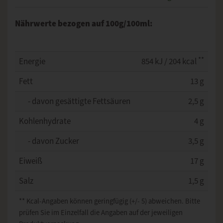
Nährwerte bezogen auf 100g/100ml:
**
Energie
854 kJ / 204 kcal
Fett
13 g
- davon gesättigte Fettsäuren
2,5 g
Kohlenhydrate
4 g
- davon Zucker
3,5 g
Eiweiß
17 g
Salz
1,5 g
** Kcal-Angaben können geringfügig (+/- 5) abweichen. Bitte
prüfen Sie im Einzelfall die Angaben auf der jeweiligen