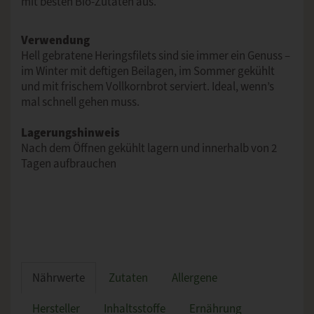
mit besten Bio-Zutaten aus.
Verwendung
Hell gebratene Heringsfilets sind sie immer ein Genuss –
im Winter mit deftigen Beilagen, im Sommer gekühlt
und mit frischem Vollkornbrot serviert. Ideal, wenn’s
mal schnell gehen muss.
Lagerungshinweis
Nach dem Öffnen gekühlt lagern und innerhalb von 2
Tagen aufbrauchen
Nährwerte
Zutaten
Allergene
Hersteller
Inhaltsstoffe
Ernährung