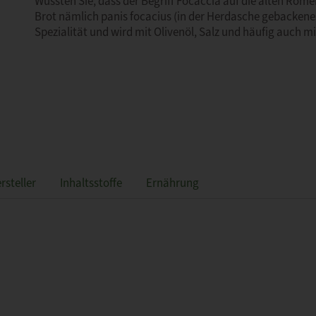
Wussten Sie, dass der Begriff Focaccia auf die alten Röme
Brot nämlich panis focacius (in der Herdasche gebackenes 
Spezialität und wird mit Olivenöl, Salz und häufig auch 
rsteller
Inhaltsstoffe
Ernährung