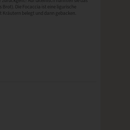
r zurückgeht? Auf lateinisch nannten sie das
Brot). Die Focaccia ist eine ligurische
mit Kräutern belegt und dann gebacken.