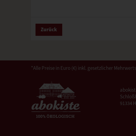
Zurück
*Alle Preise in Euro (€) inkl. gesetzlicher Mehrw
abokis
Schloßh
91334 