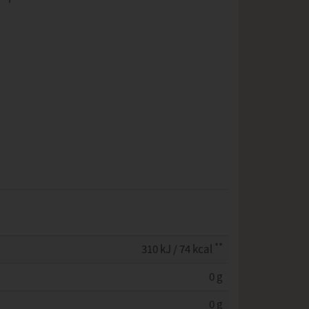
**
310 kJ / 74 kcal
0 g
0 g