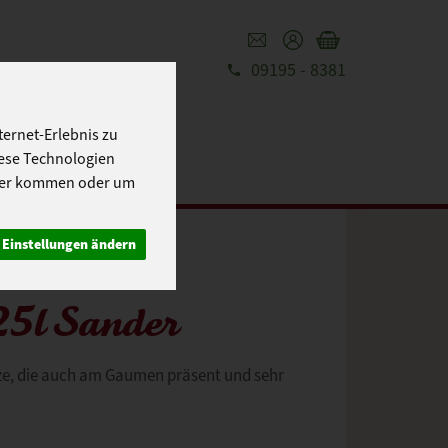
09195 - 8381
REZEPTE
UT
ernet-Erlebnis zu
iese Technologien
cher kommen oder um
Einstellungen ändern
25l Sander
rze, die auch am Gaumen präsent und sehr