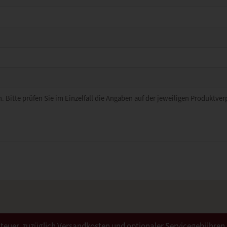
. Bitte prüfen Sie im Einzelfall die Angaben auf der jeweiligen Produktve
ertsteuer, zuzüglich Versandkosten und optionaler Servicegebühren