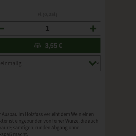
Fl (0,25l)
zahl
3,55
€
r Ausbau im Holzfass verleiht dem Wein einen
kter ist eingebunden von feiner Würze, die auch
 Säure; samtigen, runden Abgang ohne
inkspaß macht.