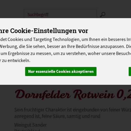
Produkt
re Cookie-Einstellungen vor
N
ABOKISTEN
SO GEHT'S
ÜBER UNS
LANDG
det Cookies und Targeting Technologien, um Ihnen ein besseres Int
PROGRAMM
Werbung, die Sie sehen, besser an Ihre Bedürfnisse anzupassen. D
 um Ergebnisse zu messen, um zu verstehen, woher unsere Besu
 zu entwickeln.
Nur essenzielle Cookies akzeptieren
Dornfelder Rotwein 0,
Sein fruchtiger Charakter ist eingebunden von feiner Wü
anregend ist, feine Säure, samtig und rund
Weingut Sander