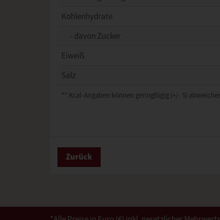
Kohlenhydrate
- davon Zucker
Eiweiß
Salz
** Kcal-Angaben können geringfügig (+/- 5) abweichen
Zurück
*Alle Preise in Euro (€) inkl. gesetzlicher Mehrw