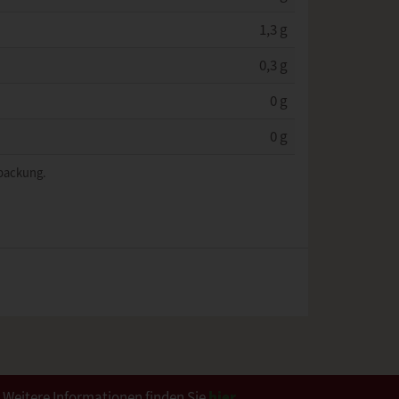
1,3 g
0,3 g
0 g
0 g
rpackung.
. Weitere Informationen finden Sie
hier
.