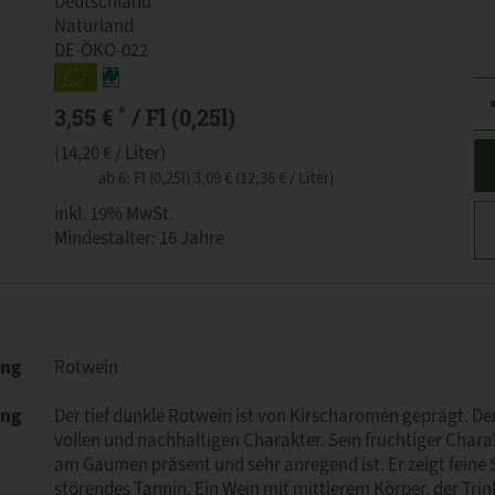
Deutschland
Naturland
DE-ÖKO-022
An
*
3,55 €
/ Fl (0,25l)
(14,20 € / Liter)
ab 6: Fl (0,25l) 3,09 € (12,36 € / Liter)
inkl. 19% MwSt.
Mindestalter: 16 Jahre
ung
Rotwein
ung
Der tief dunkle Rotwein ist von Kirscharomen geprägt. De
vollen und nachhaltigen Charakter. Sein fruchtiger Chara
am Gaumen präsent und sehr anregend ist. Er zeigt feine
störendes Tannin. Ein Wein mit mittlerem Körper, der Tr