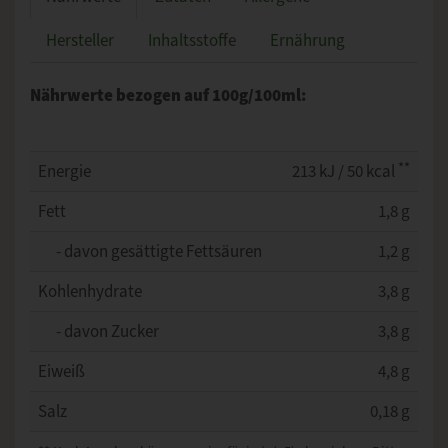
Hersteller
Inhaltsstoffe
Ernährung
Nährwerte bezogen auf 100g/100ml:
**
Energie
213 kJ / 50 kcal
Fett
1,8 g
- davon gesättigte Fettsäuren
1,2 g
Kohlenhydrate
3,8 g
- davon Zucker
3,8 g
Eiweiß
4,8 g
Salz
0,18 g