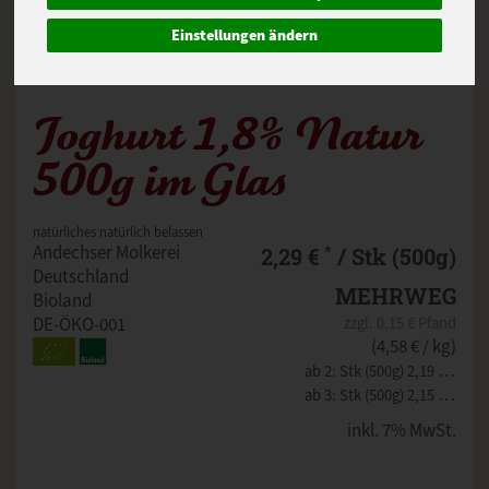
Einstellungen ändern
Joghurt 1,8% Natur
500g im Glas
natürliches natürlich belassen
*
Andechser Molkerei
2,29 €
/ Stk (500g)
Deutschland
MEHRWEG
Bioland
DE-ÖKO-001
zzgl. 0,15 € Pfand
(4,58 € / kg)
ab 2: Stk (500g) 2,19 € (4,38 € / kg)
ab 3: Stk (500g) 2,15 € (4,30 € / kg)
inkl. 7% MwSt.