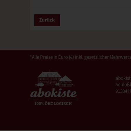
Zurück
*Alle Preise in Euro (€) inkl. gesetzlicher Mehrw
abokis
Schloßh
91334 