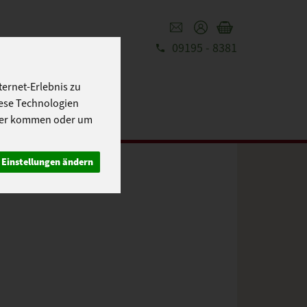
09195 - 8381
REZEPTE
UT
ernet-Erlebnis zu
iese Technologien
cher kommen oder um
Einstellungen ändern