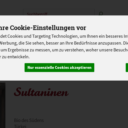
Produkt
re Cookie-Einstellungen vor
N
ABOKISTEN
SO GEHT'S
ÜBER UNS
LANDG
det Cookies und Targeting Technologien, um Ihnen ein besseres Int
PROGRAMM
Werbung, die Sie sehen, besser an Ihre Bedürfnisse anzupassen. D
 um Ergebnisse zu messen, um zu verstehen, woher unsere Besu
 zu entwickeln.
Nur essenzielle Cookies akzeptieren
Sultaninen
Bio des Südens
Türkei