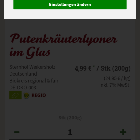
Einstellungen ändern
Putenkräuterlyoner
im Glas
*
Sternhof Weikersholz
4,99 €
/ Stk (200g)
Deutschland
(24,95 € / kg)
Biokreis regional & fair
inkl. 7% MwSt.
DE-ÖKO-003
Stk (200g)
Anzahl