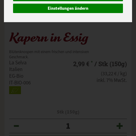
Einstellungen ändern
Kapern in Essig
Blütenknospen mit einem frischen und intensiven
Geschmack.
*
La Selva
2,99 €
/ Stk (150g)
Italien
(33,22 € / kg)
EG-Bio
inkl. 7% MwSt.
IT-BIO-006
Stk (150g)
Anzahl