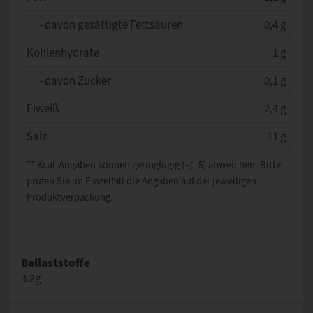
- davon gesättigte Fettsäuren
0,4 g
Kohlenhydrate
1 g
- davon Zucker
0,1 g
Eiweiß
2,4 g
Salz
11 g
** Kcal-Angaben können geringfügig (+/- 5) abweichen. Bitte
prüfen Sie im Einzelfall die Angaben auf der jeweiligen
Produktverpackung.
Ballaststoffe
3.2g