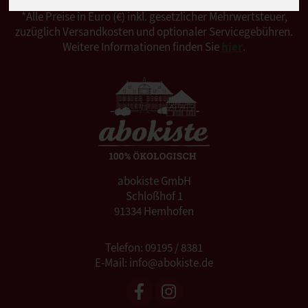
*Alle Preise in Euro (€) inkl. gesetzlicher Mehrwertsteuer,
zuzüglich Versandkosten und optionaler Servicegebühren.
Weitere Informationen finden Sie
hier
.
abokiste GmbH
Schloßhof 1
91334 Hemhofen
Telefon: 09195 / 8381
E-Mail: info@abokiste.de