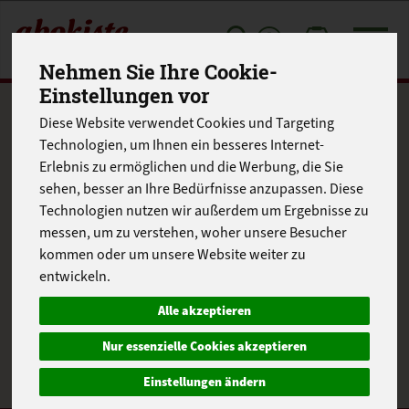
Toggle
Nehmen Sie Ihre Cookie-
cart
Einstellungen vor
Produkte
Getränke
Diese Website verwendet Cookies und Targeting
Produkt "Primitivo La
Technologien, um Ihnen ein besseres Internet-
Erlebnis zu ermöglichen und die Werbung, die Sie
Marchesa" nicht
sehen, besser an Ihre Bedürfnisse anzupassen. Diese
Technologien nutzen wir außerdem um Ergebnisse zu
verfügbar.
messen, um zu verstehen, woher unsere Besucher
kommen oder um unsere Website weiter zu
entwickeln.
Das von Ihnen gesuchte Produkt ist leider zur Zeit nicht
Alle akzeptieren
verfügbar.
Nur essenzielle Cookies akzeptieren
Einstellungen ändern