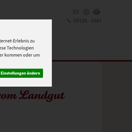
09195 - 8381
REZEPTE
UT
ernet-Erlebnis zu
iese Technologien
cher kommen oder um
Einstellungen ändern
 vom Landgut