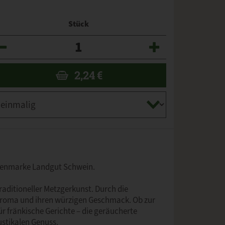
Stück
zahl
2,24
€
igenmarke Landgut Schwein.
traditioneller Metzgerkunst. Durch die
 Aroma und ihren würzigen Geschmack. Ob zur
für fränkische Gerichte – die geräucherte
ustikalen Genuss.