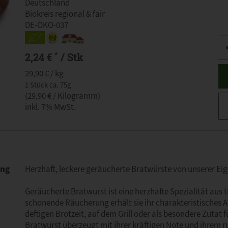
Deutschland
Biokreis regional & fair
DE-ÖKO-037
An
*
2,24 €
/ Stk
29,90 € / kg
1 Stück ca. 75g
(29,90 € / Kilogramm)
inkl. 7% MwSt.
ung
Herzhaft, leckere geräucherte Bratwürste von unserer E
Geräucherte Bratwurst ist eine herzhafte Spezialität aus 
schonende Räucherung erhält sie ihr charakteristisches
deftigen Brotzeit, auf dem Grill oder als besondere Zutat 
Bratwurst überzeugt mit ihrer kräftigen Note und ihrem r