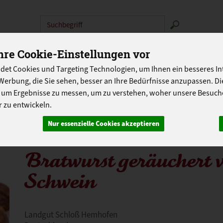
Produkt
N
ABOKISTEN
SO GEHT'S
ÜBER UNS
LANDG
re Cookie-Einstellungen vor
det Cookies und Targeting Technologien, um Ihnen ein besseres Int
PROGRAMM
Werbung, die Sie sehen, besser an Ihre Bedürfnisse anzupassen. D
 um Ergebnisse zu messen, um zu verstehen, woher unsere Besu
 zu entwickeln.
Nur essenzielle Cookies akzeptieren
Bratwurst geräuchert
Schwein
Landgut Schloß Hemhofen