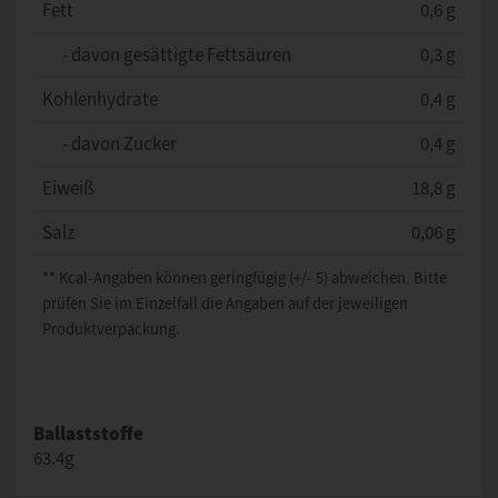
Fett
0,6 g
- davon gesättigte Fettsäuren
0,3 g
Kohlenhydrate
0,4 g
- davon Zucker
0,4 g
Eiweiß
18,8 g
Salz
0,06 g
** Kcal-Angaben können geringfügig (+/- 5) abweichen. Bitte
prüfen Sie im Einzelfall die Angaben auf der jeweiligen
Produktverpackung.
Ballaststoffe
63.4g