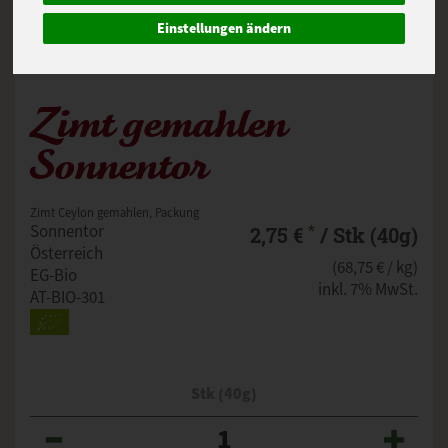
Einstellungen ändern
Zimt gemahlen
Sonnentor
Zimt Ceylon gemahlen, Packung
*
Sonnentor
2,75 €
/ Stk (40g)
Österreich
(68,75 € / kg)
EG-Bio
inkl. 7% MwSt.
AT-BIO-301
Stk (40g)
Anzahl