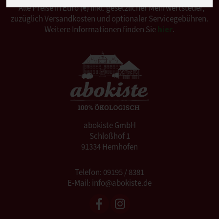
*Alle Preise in Euro (€) inkl. gesetzlicher Mehrwertsteuer,
zuzüglich Versandkosten und optionaler Servicegebühren.
Weitere Informationen finden Sie
hier
.
abokiste GmbH
Schloßhof 1
91334 Hemhofen
Telefon: 09195 / 8381
E-Mail: info@abokiste.de