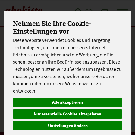
Toggle
Nehmen Sie Ihre Cookie-
cart
Einstellungen vor
Produkte
Obst & Nüsse
Diese Website verwendet Cookies und Targeting
Produkt "Kiwi grün"
Technologien, um Ihnen ein besseres Internet-
Erlebnis zu ermöglichen und die Werbung, die Sie
nicht verfügbar.
sehen, besser an Ihre Bedürfnisse anzupassen. Diese
Technologien nutzen wir außerdem um Ergebnisse zu
messen, um zu verstehen, woher unsere Besucher
kommen oder um unsere Website weiter zu
entwickeln.
Das von Ihnen gesuchte Produkt ist leider zur Zeit nicht
verfügbar.
Alle akzeptieren
Nur essenzielle Cookies akzeptieren
Einstellungen ändern