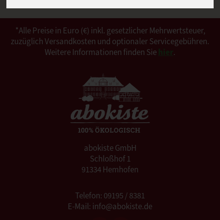
*Alle Preise in Euro (€) inkl. gesetzlicher Mehrwertsteuer,
zuzüglich Versandkosten und optionaler Servicegebühren.
Weitere Informationen finden Sie
hier
.
abokiste GmbH
Schloßhof 1
91334 Hemhofen
Telefon: 09195 / 8381
E-Mail: info@abokiste.de