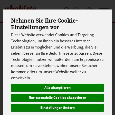
Toggle
Nehmen Sie Ihre Cookie-
cart
Einstellungen vor
Produkte
Frischetheke
Diese Website verwendet Cookies und Targeting
Produkt "Puten-
Technologien, um Ihnen ein besseres Internet-
Erlebnis zu ermöglichen und die Werbung, die Sie
Paprikagulasch
sehen, besser an Ihre Bedürfnisse anzupassen. Diese
bratfertig gewürzt" nicht
Technologien nutzen wir außerdem um Ergebnisse zu
messen, um zu verstehen, woher unsere Besucher
verfügbar.
kommen oder um unsere Website weiter zu
entwickeln.
Alle akzeptieren
Das von Ihnen gesuchte Produkt ist leider zur Zeit nicht
verfügbar.
Nur essenzielle Cookies akzeptieren
Einstellungen ändern