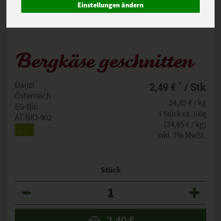
Einstellungen ändern
Bergkäse geschnitten
*
Danzl
2,49 €
/ Stk
Österreich
24,85 € / kg
EG-Bio
1 Stück ca. 100g
AT-BIO-902
(24,85 € / kg)
inkl. 7% MwSt.
Stück
Anzahl
2,49
€