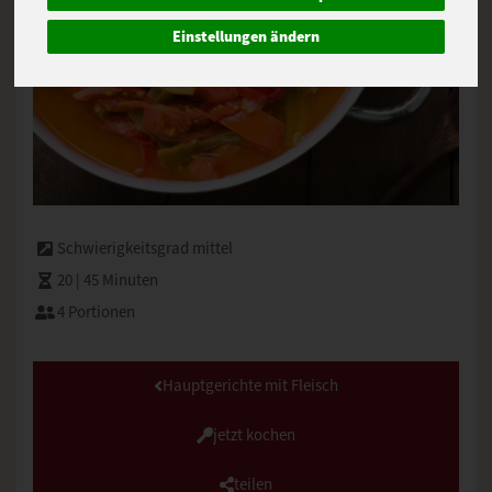
Einstellungen ändern
Schwierigkeitsgrad mittel
20 | 45 Minuten
4 Portionen
Hauptgerichte mit Fleisch
jetzt kochen
teilen