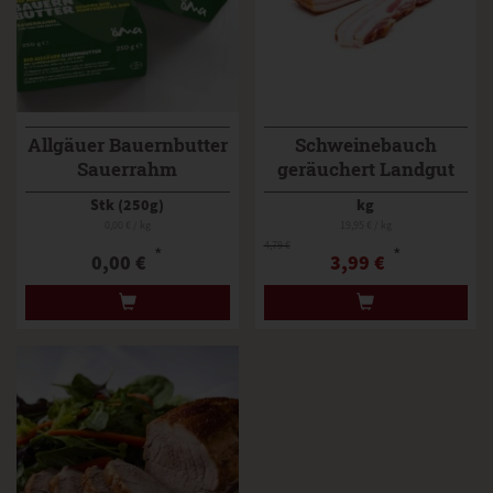
Allgäuer Bauernbutter
Schweinebauch
Sauerrahm
geräuchert Landgut
Schwein
Stk (250g)
kg
0,00 € / kg
19,95 € / kg
4,79 €
*
*
0,00 €
3,99 €